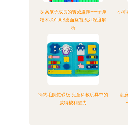
探索孩子成長的寶藏選擇——子彈
小乖
積木JQ1008桌面益智系列深度解
析
簡約毛氈忙碌板 兒童科教玩具中的
創意
蒙特梭利魅力