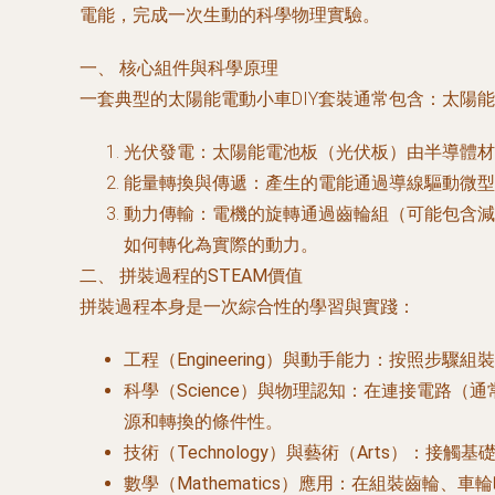
電能，完成一次生動的科學物理實驗。
一、 核心組件與科學原理
一套典型的太陽能電動小車DIY套裝通常包含：太
光伏發電
：太陽能電池板（光伏板）由半導體材
能量轉換與傳遞
：產生的電能通過導線驅動微型
動力傳輸
：電機的旋轉通過齒輪組（可能包含減
如何轉化為實際的動力。
二、 拼裝過程的STEAM價值
拼裝過程本身是一次綜合性的學習與實踐：
工程（Engineering）與動手能力
：按照步驟組裝
科學（Science）與物理認知
：在連接電路（通
源和轉換的條件性。
技術（Technology）與藝術（Arts）
：接觸基
數學（Mathematics）應用
：在組裝齒輪、車輪