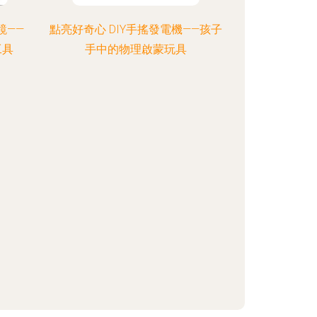
鏡——
點亮好奇心 DIY手搖發電機——孩子
工具
手中的物理啟蒙玩具