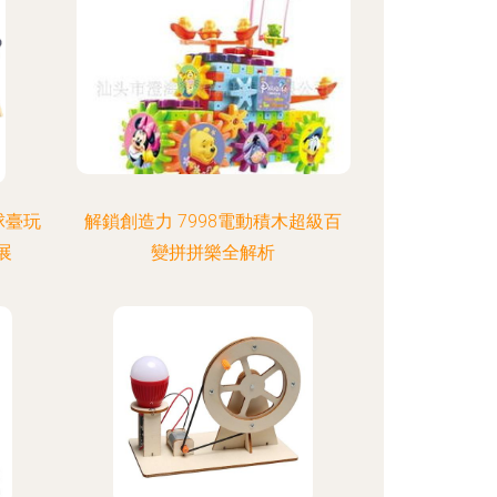
球臺玩
解鎖創造力 7998電動積木超級百
展
變拼拼樂全解析