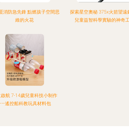
蛋消防急先鋒 點燃孩子空間思
探索星空奧秘 375x火箭望遠
維的火花
兒童益智科學實驗的神奇
啟航 7-14歲兒童科技小制作
——遙控船科教玩具材料包