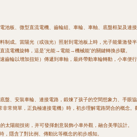
陽能電池板、微型直流電機、齒輪組、車輪、車軸、底盤框架及連
料制成。當陽光（或強光）照射到電池板上時，光子能量激發半
直流電機旋轉，這是“光能→電能→機械能”的關鍵轉換步驟。
速齒輪以增加扭矩）傳遞到車軸，最終帶動車輪轉動，小車便行
底盤、安裝車輪、連接電路，鍛煉了孩子的空間想象力、手眼協
常非常簡單，正負極連接電機）時，初步理解電路閉合的概念。
礎的太陽能技術，并可發揮創意裝飾小車外觀，融合美學設計。
時，隱含了對比例、傳動比等概念的初步感知。