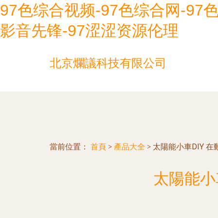
97色综合视频-97色综合网-97色
影音先锋-97涩涩资源伦理
北京爛議科技有限公司
當前位置：
首頁
>
產品大全
>
太陽能小車DIY 
太陽能小