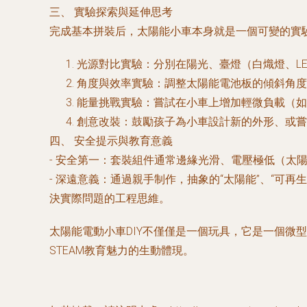
三、 實驗探索與延伸思考
完成基本拼裝后，太陽能小車本身就是一個可變的實
光源對比實驗
：分別在陽光、臺燈（白熾燈、L
角度與效率實驗
：調整太陽能電池板的傾斜角度
能量挑戰實驗
：嘗試在小車上增加輕微負載（如
創意改裝
：鼓勵孩子為小車設計新的外形、或嘗
四、 安全提示與教育意義
-
安全第一
：套裝組件通常邊緣光滑、電壓極低（太陽
-
深遠意義
：通過親手制作，抽象的“太陽能”、“可再
決實際問題的工程思維。
太陽能電動小車DIY不僅僅是一個玩具，它是一個微
STEAM教育魅力的生動體現。