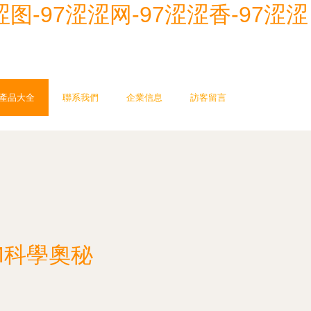
涩图-97涩涩网-97涩涩香-97涩涩
產品大全
聯系我們
企業信息
訪客留言
M科學奧秘