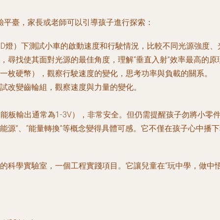
驗平臺，家長或老師可以引導孩子進行探索：
ED燈）下測試小車的啟動速度和行駛情況，比較不同光源強度、
，尋找使其面對光源的最佳角度，理解“垂直入射”效率最高的原
一枚硬幣），觀察行駛速度的變化，思考功率與負載的關系。
試改變齒輪組，觀察速度與力量的變化。
能板輸出通常為1-3V），非常安全。但仍需提醒孩子勿將小零
生能源”、“能量轉換”等概念變得具體可感。它不僅在孩子心中
型的科學實驗室，一個工程實踐項目。它讓兒童在“玩中學，做中