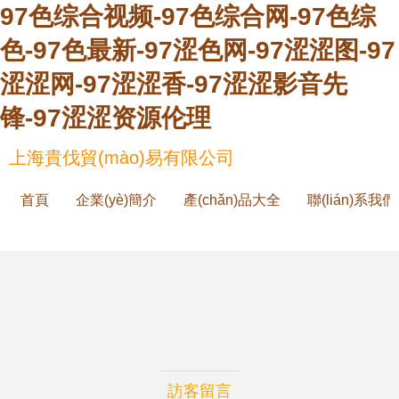
97色综合视频-97色综合网-97色综
色-97色最新-97涩色网-97涩涩图-97
涩涩网-97涩涩香-97涩涩影音先
锋-97涩涩资源伦理
上海貴伐貿(mào)易有限公司
首頁
企業(yè)簡介
產(chǎn)品大全
聯(lián)系我們
訪客留言