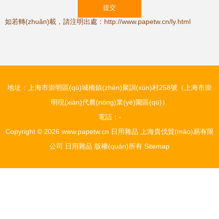
如若轉(zhuǎn)載，請注明出處：http://www.papetw.cn/ly.html
地址：上海市崇明區(qū)城橋鎮(zhèn)聚訓(xùn)村258號（上海市崇
明現(xiàn)代農(nóng)業(yè)園區(qū)）
電話：-
Copyright © 2026
www.papetw.cn
日用雜品
上海貴伐貿(mào)易有限
公司
日用雜品
版權(quán)所有
Sitemap