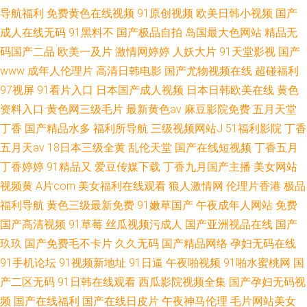
导航福利
免费黄色在线视频
91原创视频
欧美日韩小视频
国产
成人在线无码
91黑料不
国产极品自拍
岛国最大色网站
精品无
码国产二品
欧美一及片
激情网婷婷
人妖大片
91天堂影视
国产
www
成年人伦理片
高清日韩电影
国产尤物视频在线
超碰福利
97视屏
91看片入口
日本国产成人视频
日本日韩欧美在线
黄色
资料入口
黄色网三级毛片
最新黄色av
麻豆影院免费
五月天堂
丁香
国产精品水多
福利所导航
三级视频网站J
51福利影院
丁香
五月天av
18日本三级全黄
乱伦天堂
国产在线短视频
丁香五月
丁香婷婷
91精品又
爱豆传媒下载
丁香九月国产主播
美女网站
视频黄
A片com
美女福利在线观看
狼人激情网
伦理片香港
极品
福利导航
黄色三级最新免费
91嫩草国产
午夜成年人网站
免费
国产高清视频
91草莓
丝瓜视频污成人
国产亚洲视品在线
国产
玖玖
国产免费毛不卡片
久久无码
国产精品网络
孕妇无码在线
91手机论坛
91视频新地址
91日逼
午夜啪视频
91啪水蜜桃网
国
产二区无码
91日韩在线观看
西瓜影院视频全集
国产孕妇无码视
频
国产在线福利
国产在线日皮片
午夜神马伦理
毛片网站美女