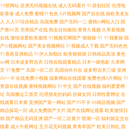
18禁网站
亚洲无码视频在线
成人无码看片
91原创社区
伦理电
影香港
成人免费
蜜桃91色色
A片视频网
国产自在线
操欧美老女
人
人人97综合精品
岛国免费
国产无码一二
蜜桃tv网站入口
国
产第66页
另类国产在线
熟女自拍偷拍
青青久视频
久草新视频
在线
激情深爱欧美激情
91视频官网国产
狠狠操-91
91我要操
国
产ts视频网站
国产美女视频网站
91视频成人下载
国产无码色色
91香蕉亚洲精品
91伊人加勒比
欧美狠狠插
日韩精品高清
黄色
av网
日本波多野吉衣
日韩在线观看精品
日本一级电影
久草网
页
97免费艹
岛国一区二区
岛国动作片在
波多野吉衣三级
亚洲
AV一卡
在线免费小视频
搞黄网站在线观看
免费色情A片网扯
91
资源在线视频
蜜桃视频网站
91中文
国产在线视频
福利爱爱网
址
岛国搬运工首页
伦理朋友的妈妈
丝袜女同
日韩性爱网址
在
线观看日本黄
亚洲国产第一网站
国产99不卡
66精品视频
国产
精品探花一区
成人免费国产大片
国产在线网址观看
欧美激情日
韩
国产精品无码亚洲
国产一区二区黄片
喷潮一区
福利姬足交在
线看
成人午夜网址
五月花无码视频
青青草国产
欧美日韩乱
国