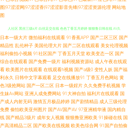
图|97涩涩网|97涩涩香|97涩涩影音先锋|97涩涩资源伦理
网站地
图
日本一级大片
微拍福利在线观看
91香蕉APP
国产二区三区
国产
韩漫污污黄页 欧美三级性爱 爱豆传媒性爱影片 91午夜激情 亚洲性夜 欧美成
精品性
乱伦种子
美国伦理大片
国产二区在线观看
美女伦理视频
人社区 黑丝三级a片 白丝足交在线 色色丁香五月婷婷 狠狠鲁日韩在线 AV久
福利偷拍小视频
91社区国产
丁香五月天堂
欧美变态一区
国产
综合在线观看
国产免费一级片
福利视频资源站
成人午夜在线观
草 做爱导航 在线超碰91 宅男午夜啪啪 成人网址日韩 玖玖大香蕉稳定 91视
看
欧美图片在线观看
在线观看h视频
国产a级0
变性人妖
国产福
利永久
日韩中文字幕观看
足交在线播放91
丁香五月色网站
黄
频区 国产少妇自慰高潮 欧美日韩111 三级久久片久久草 尤物jk自慰喷水 AV
色3级抢网站
国产一区二区
日本一级婬片
久久免费手机视频
学
生妹Av网站
亚洲人成免费网站
91大神自拍
福利片在线观看
国
天堂导航 男女操操 97超碰作爱 国产色图专区 欧美成人草草天堂 日韩色色视
产成人内射无码
激情五月极品婷婷
国产剧情精品
成人三级伦理
免费
偷怕欧美亚州图片
国产AV国产AV
97亚洲精华液
国内精自
频 一道本大香蕉 99精品66 成人国产精品 久热视频精品 日韩色色影院 午夜
线
国产精品3级片
成年女人视频
狠狠撸亚洲欧美
91操碰在线
国
专区 91视屏免费看 www亚州色图 日韩一区 最新的黄色网址 韩国无码三级
产高清精品二区
国产欧美在线视频
欧美色综合网
91国产自拍偷