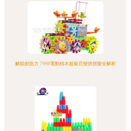
解鎖創造力 7998電動積木超級百變拼拼樂全解析