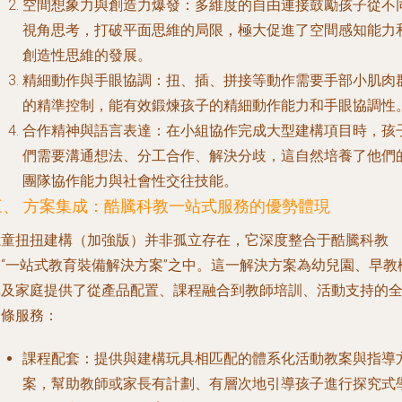
空間想象力與創造力爆發
：多維度的自由連接鼓勵孩子從不
視角思考，打破平面思維的局限，極大促進了空間感知能力
創造性思維的發展。
精細動作與手眼協調
：扭、插、拼接等動作需要手部小肌肉
的精準控制，能有效鍛煉孩子的精細動作能力和手眼協調性
合作精神與語言表達
：在小組協作完成大型建構項目時，孩
們需要溝通想法、分工合作、解決分歧，這自然培養了他們
團隊協作能力與社會性交往技能。
三、 方案集成：酷騰科教一站式服務的優勢體現
億童扭扭建構（加強版）并非孤立存在，它深度整合于酷騰科教
的“一站式教育裝備解決方案”之中。這一解決方案為幼兒園、早教
構及家庭提供了從產品配置、課程融合到教師培訓、活動支持的
鏈條服務：
課程配套
：提供與建構玩具相匹配的體系化活動教案與指導
案，幫助教師或家長有計劃、有層次地引導孩子進行探究式