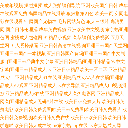
美成年视频
操碰操揉
成人微拍福利导航
亚洲欧美国产日韩
成年
在线观看免费
岛国精品在线播放
狠狠撸第四色
欧美一页
女同电
影在线观看
91网国产尤物在
毛片网站黄色
狼人三级片
高清男
同
国产日韩伦理淫
成年免费视频
亚洲欧美中文视频
东京热亚洲
色图
蜜桃成人超碰网
91精品小视频
久草福利免费视影
五月天
堂网
91人爱操嫩逼
亚洲日韩高清在线视频|亚洲日韩国产天堂网|
亚洲日韩国产一本视频|亚洲日韩国产有码|亚洲日韩国产中文制
服a|亚洲日韩经典中文字幕|亚洲日韩精品|亚洲日韩精品AV中文
字幕|亚洲日韩精品成人av|亚洲日韩精品欧美一区二区
亚洲精品
成人91|亚洲精品成人91在线|亚洲精品成人AA片在线播|亚洲精
品成人AV观看|亚洲精品成人av在线导航|亚洲精品成人hd视频播
放|亚洲精品成人v在线|亚洲精品成人久久电影网|亚洲精品成人
网久|亚洲精品成人无码A片在线
欧美日韩免费大片|欧美日韩免
费电影|欧美日韩免费观看|欧美日韩免费看|欧美日韩免费看片|欧
美日韩免费视频|欧美日韩免费在线|欧美日韩欧美日韩|欧美日韩
啪啪啪|欧美日韩人成在线
av东京热app在线|av东京热成人网