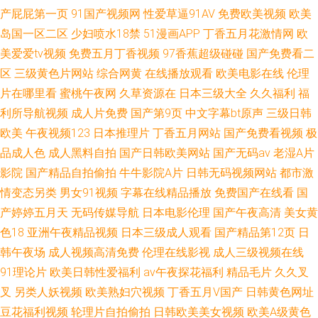
产屁屁第一页
91国产视频网
性爱草逼91AV
免费欧美视频
欧美
岛国一区二区
少妇喷水18禁
51漫画APP
丁香五月花激情网
欧
美爱爱tv视频
免费五月丁香视频
97香蕉超级碰碰
国产免费看二
区
三级黄色片网站
综合网黄
在线播放观看
欧美电影在线
伦理
片在哪里看
蜜桃午夜网
久草资源在
日本三级大全
久久福利
福
利所导航视频
成人片免费
国产第9页
中文字幕bt原声
三级日韩
欧美
午夜视频123
日本推理片
丁香五月网站
国产免费看视频
极
品成人色
成人黑料自拍
国产日韩欧美网站
国产无码av
老湿A片
影院
国产精品自拍偷拍
牛牛影院A片
日韩无码视频网站
都市激
情变态另类
男女91视频
字幕在线精品播放
免费国产在线看
国
产婷婷五月天
无码传媒导航
日本电影伦理
国产午夜高清
美女黄
色18
亚洲午夜精品视频
日本三级成人观看
国产精品第12页
日
韩午夜场
成人视频高清免费
伦理在线影视
成人三级视频在线
91理论片
欧美日韩性爱福利
av午夜探花福利
精品毛片
久久叉
叉
另类人妖视频
欧美熟妇穴视频
丁香五月V国产
日韩黄色网址
豆花福利视频
轮理片自拍偷拍
日韩欧美美女视频
欧美A级黄色