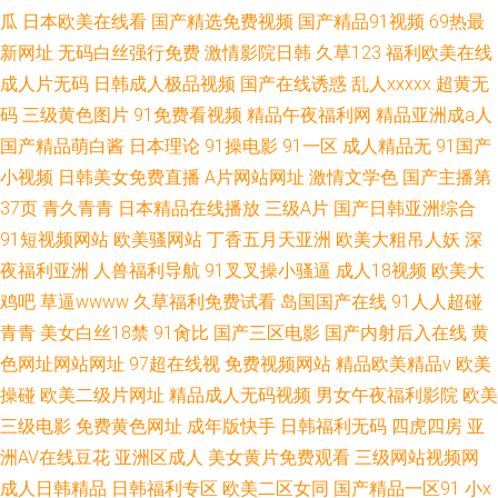
瓜
日本欧美在线看
国产精选免费视频
国产精品91视频
69热最
新网址
无码白丝强行免费
激情影院日韩
久草123
福利欧美在线
成人片无码
日韩成人极品视频
国产在线诱惑
乱人xxxxx
超黄无
码
三级黄色图片
91免费看视频
精品午夜福利网
精品亚洲成a人
国产精品萌白酱
日本理论
91操电影
91一区
成人精品无
91国产
小视频
日韩美女免费直播
A片网站网址
激情文学色
国产主播第
37页
青久青青
日本精品在线播放
三级A片
国产日韩亚洲综合
91短视频网站
欧美骚网站
丁香五月天亚洲
欧美大粗吊人妖
深
夜福利亚洲
人兽福利导航
91叉叉操小骚逼
成人18视频
欧美大
鸡吧
草逼wwww
久草福利免费试看
岛国国产在线
91人人超碰
青青
美女白丝18禁
91肏比
国产三区电影
国产内射后入在线
黄
色网址网站网址
97超在线视
免费视频网站
精品欧美精品v
欧美
操碰
欧美二级片网址
精品成人无码视频
男女午夜福利影院
欧美
三级电影
免费黄色网址
成年版快手
日韩福利无码
四虎四房
亚
洲AV在线豆花
亚洲区成人
美女黄片免费观看
三级网站视频网
成人日韩精品
日韩福利专区
欧美二区女同
国产精品一区91
小x