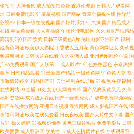
偷拍
91大神合集
成人拍拍拍免费
香港伦理剧
日韩大片观看网
天天干网址 91九色绿帽夫妻 成人微拍福利导航 欧亚另类综合 影音av操逼 福
址
日韩免费电影
91羞羞视频
国产网站
青草全福视在线
性导航
影视AV
日本一级在线视频
国产好片浮力
91久操
国产精品成人
利天堂91 久久精品观看 日韩欧美色 中文字幕精东影业 俺去也性激情 国产做
在线
精品免费看
人人看操碰
午夜伦理电影网
久久国自产拍精品
高清乱码0
国产欧美
日韩三级黄色A片
伦理电影亚洲国产
福利
爱啪啪在线 网站美女色色欧美 超碰99青 男人天堂a片 五月天婷婷色图 97超
姬黄色网址
欧美伊人影院
丁香成人五月花
黄色网网址女
久草视
频最新网址
日韩大片在线看
久久亚洲人成
亚州色图乱伦小说
国
碰艹人人艹 国产精品九九 欧美肏屄色片 伪娘seav 91视频综合网站 丁香五月
产va免费观看
国产人妖第二
成人影片h
91色婷婷瑟色
东京热狠
狠草
日韩精品观看
91最新国产精品
一级黄色网
91色色人妻
都
花婷婷 日韩AV大桥网站 91妻激情 国产三级自拍视频 久草福利在线 超碰人人
市激情婷婷
91精品国产91
云涩福利在线导航
91视色
午夜福利
色 天美传媒不卡AV 草莓视频入口 极品91网站 日韩a卡一 97妻人人操 狠狠鲁
在线网站
91直播
91处女
伊人网青青草
国产又爽又黄又无
久草
福利资源网
东方成人在线
国产一级免费大片
成年免费视频网站
日韩在线 人人操操人人爽爽 在线成人av伦理 成人论坛欧美日韩 狼友福利在
国产在线播放网站
亚洲日本视频
淫淫网网
成人影视国产在线
深
夜福利网址
欧美在线免费看
日夜夜欧美
国产大片中文字幕
国产
线 熟女久草 97视频国产 国产午夜高清 天天操B亚洲性爱 97超碰夫妻资源 国
片91
操久婷婷
91视频你懂得
黄色三级片毛片
免费电影片
日韩
欧美爱爱
成人亚洲区
欧美性16
成人色情黄片在线
在线观看亚
产精品迷奸 人人操人人肏 91com视频 成人免费电影网址 久久伊人国产 日韩