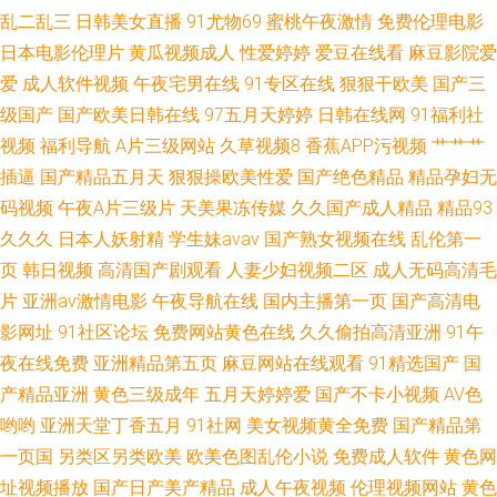
乱二乱三
日韩美女直播
91尤物69
蜜桃午夜激情
免费伦理电影
日本电影伦理片
黄瓜视频成人
性爱婷婷
爱豆在线看
麻豆影院爱
爱
成人软件视频
午夜宅男在线
91专区在线
狠狠干欧美
国产三
级国产
国产欧美日韩在线
97五月天婷婷
日韩在线网
91福利社
视频
福利导航
A片三级网站
久草视频8
香蕉APP污视频
艹艹艹
插逼
国产精品五月天
狠狠操欧美性爱
国产绝色精品
精品孕妇无
码视频
午夜A片三级片
天美果冻传媒
久久国产成人精品
精品93
久久久
日本人妖射精
学生妹avav
国产熟女视频在线
乱伦第一
页
韩日视频
高清国产剧观看
人妻少妇视频二区
成人无码高清毛
片
亚洲av激情电影
午夜导航在线
国内主播第一页
国产高清电
影网址
91社区论坛
免费网站黄色在线
久久偷拍高清亚洲
91午
夜在线免费
亚洲精品第五页
麻豆网站在线观看
91精选国产
国
产精品亚洲
黄色三级成年
五月天婷婷爱
国产不卡小视频
AV色
哟哟
亚洲天堂丁香五月
91社网
美女视频黄全免费
国产精品第
一页国
另类区另类欧美
欧美色图乱伦小说
免费成人软件
黄色网
址视频播放
国产日产美产精品
成人午夜视频
伦理视频网站
黄色