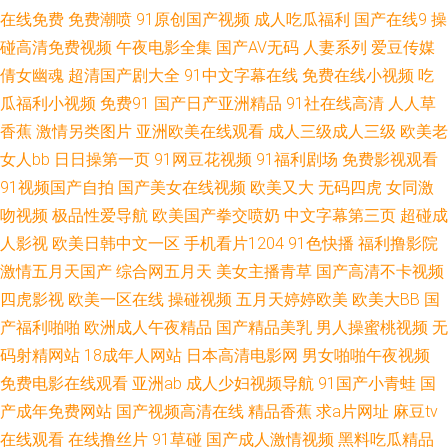
在线免费
免费潮喷
91原创国产视频
成人吃瓜福利
国产在线9
操
日本电影av 亚洲欧美不卡线 www国产中文 韩日VA 人人操欧美精品 91极速
碰高清免费视频
午夜电影全集
国产AV无码
人妻系列
爱豆传媒
倩女幽魂
超清国产剧大全
91中文字幕在线
免费在线小视频
吃
版在线看 福利视频网址导航 麻豆东京热蜜桃 网站色片 91免费起飞18 超碰狠
瓜福利小视频
免费91
国产日产亚洲精品
91社在线高清
人人草
香蕉
激情另类图片
亚洲欧美在线观看
成人三级成人三级
欧美老
狠干 黄色三级AV 欧美熟妇性生活 探花视频网站 欧美久久成人网站 亚洲毛片
女人bb
日日操第一页
91网豆花视频
91福利剧场
免费影视观看
91视频国产自拍
国产美女在线视频
欧美又大
无码四虎
女同激
网站 97骚资源 国产w色麻豆 玖玖热精品6 五月天色导航 91在线不卡 高清播
吻视频
极品性爱导航
欧美国产拳交喷奶
中文字幕第三页
超碰成
人影视
欧美日韩中文一区
手机看片1204
91色快播
福利撸影院
放一区二区 老司机久草 91国产夜色猫 浮力影院草 久草福利站 日本东京热色
激情五月天国产
综合网五月天
美女主播青草
国产高清不卡视频
综合 国产V性交 久久伊人国产九九 性爱三级视频 97资源亚洲 国产片ww 日
四虎影视
欧美一区在线
操碰视频
五月天婷婷欧美
欧美大BB
国
产福利啪啪
欧洲成人午夜精品
国产精品美乳
男人操蜜桃视频
无
韩精品欧美自拍 91红杏网站 东方成人AV无码 亚州乱轮天堂 日本操逼逼 中文
码射精网站
18成年人网站
日本高清电影网
男女啪啪午夜视频
免费电影在线观看
亚洲ab
成人少妇视频导航
91国产小青蛙
国
豆花AV 操欧美女孩的穴 狠狠干日 欧美性疯狂 午夜少妇片 超碰狠狠草 免费
产成年免费网站
国产视频高清在线
精品香蕉
求a片网址
麻豆tv
在线观看
在线撸丝片
91草碰
国产成人激情视频
黑料吃瓜精品
看91视频 午夜福利肏屄视频 91自产精品国 国产精品A片 欧美激情另类网站