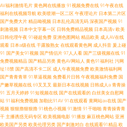
AV福利激情毛片
黄色网在线播放
91视频免费在线
91午夜在线
福利在线视频导航
欧美喷潮一区二区
午夜理论片
日本第二片区
国产免费大片
精品呦视频
日本乱伦高清无码
深夜国产视频
91
刺激视频
日本中文字幕一区
日韩免费精品视频
日本高清v
欧美
日韩伦理午夜
91碰超免费
亚洲色图网站
精品欧美
成人AV在线
观看
日本a级在线
干露脸熟女
在线观看黄色网
成人抖音
爰上碰
91
国产美女91视频
国产情侣片
97人人看
国产三级视频在线
91
免费视频精品
国产精品另类
黄色AV网站人
黄色91福利社
污网
址18禁
国产高清不卡二区
成人午夜视频免费
欧美激情福利网
国产青青青草
91草逼视频
免费看片日韩
午夜视频福利免费
国
产嫩草视频在线
69叉叉叉
最新日本在线视频
日韩成人a
青青操
91
五月天婷婷
91短视频在线
国产在线观看的
白丝美女自慰网
站
91福利免费视频
加勒比91AV
91在线观看
黄网站av在线
国产
视频
狠狠擼狠狠擼
91桃色小视频
91激情
91干啪啪
青青操青青
干
主播诱惑无码专区
欧美视频电影
91播放
麻豆桃色网站
亚洲
欧美国产另类
欧美伦理另类
国产刺激对白
在线观看91精品
欧