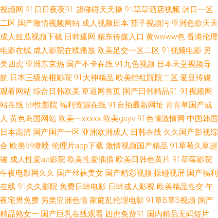
视频网
91日日夜夜91
超碰碰天天操
91草草酒店视频
韩日一区
18免费观看 操操青青草导航 黄色库存 日韩伦理 亚洲日美韩AV 91干逼不卡
二区
国产激情视频网站
成人视频日本
茄子视频污
亚洲色欲天天
成人丝瓜视频下载
日韩逼网
精东传媒入口
黄wwww色
香港伦理
99热这只有精品 超碰自慰 国产精品欧美专区 蜜臀性爱自拍 色色五月天激情
电影在线
成人影院在线播放
欧美足交一区二区
91视频电影
另
类四虎
亚洲东京热
国产不卡在线
91九色视频
日本天堂视频导
网 91牛牛人妻 TS人妖调教 国产精品久久码一 久久国产精品在线 欧美激情论
航
日本三级光棍影院
91大神精品
欧美怡红院院二区
爱豆传媒
观看网站
综合日韩欧美
草逼网首页
国产日韩精品91
91视频网
坛 日韩欧美A片 蜜桃91视频网站 欧美色色自拍 午夜晚间福利 Av噜噜福利导
站在线
69性影院
福利资源在线
91自拍最新网址
青青草国产成
航 国产精品毛片 青娱乐福利导航 在线观看污视频 超碰97青青草 超碰碰人人
人
黄色岛国网站
欧美一xxxxx
欧美gayv
91色情激情网
中国韩国
日本高清
国产国产一区
亚洲欧洲成人
日韩在线
久久国产影视综
欧美性爱一区 玖草aⅴ视频 午夜福利视频偷拍 91国精产品视频 东京热五月天
合
欧美69潮喷
伦理片app下载
激情视频国产精品
91草莓久草超
碰
成人性爱aa影院
欧美性爱插插
欧美日韩色黄片
91草莓影院
婷婷 污视频网址 91大神黑丝在线 wwwcom色网 后入小少妇 日本操逼网 欧
午夜电影网久久
国产丝袜美女
国产精彩视频
操碰视屏
国产福利
在线
91久久影院
免费日韩电影
日韩成人影视
欧美精品性交
午
美性交免费网站 日韩伊人色 激情的久久6 天美mv入口 AV网址在线 久久蔴豆
夜宅男免费
另类亚洲色情
家庭乱伦理电影
91草B草B视频
国产
精品熟女一
国产巨乳在线观看
四虎免费91
国内精品无码短片
制片图 伊人久操综合在线 精品国语逼 日本蜜桃91视频 欧洲无码免费视频 婷