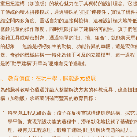
億童扭扭建構（加強版）的核心魅力在于其獨特的設計理念。它
越了傳統的積木拼接模式，通過特殊的“扭扭”連接件，實現了構件
三維空間內多角度、靈活自如的連接與旋轉。這種設計極大地降
了低齡兒童的操作難度，同時無限拓展了建構的可能性。孩子們
需復雜工具或精密對齊，通過簡單的“扭、插、組合”，就能將天馬
空的想象——無論是栩栩如生的動物、功能各異的車輛，還是宏偉
城堡、奇妙的機械結構——轉化為觸手可及的立體模型。這一過程
是將“動手建構”升華為“思維創見”的關鍵。
二、 教育價值：在玩中學，賦能多元發展
作為酷騰科教精心遴選并融入整體解決方案的科教玩具，億童扭
建構（加強版）承載著明確而豐富的教育目標：
科學與工程思維啟蒙
：孩子在反復嘗試構建穩定結構、探究
學平衡、實現預設功能的過程中，潛移默化地接觸了基礎的
理、幾何與工程原理，鍛煉了邏輯推理與解決問題的能力。