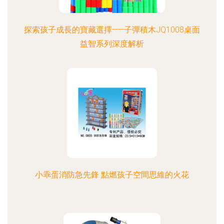
探索孩子成長的寶藏選擇——子彈積木JQ1008桌面
益智系列深度解析
小乖蛋消防急先鋒 點燃孩子空間思維的火花