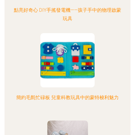
點亮好奇心 DIY手搖發電機——孩子手中的物理啟蒙
玩具
簡約毛氈忙碌板 兒童科教玩具中的蒙特梭利魅力