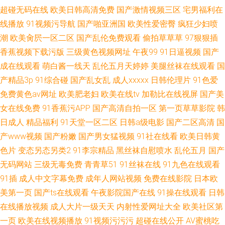
超碰无码在线
欧美日韩高清免费
国产激情视频三区
宅男福利在
线播放
91视频污导航
国产啪亚洲国
欧美性爱密臀
疯狂少妇喷
潮
欧美肏屄一区二区
国产乱伦免费观看
偷拍草草草
97狠狠插
香蕉视频下载污版
三级黄色视频网址
午夜99
91日逼视频
国产
成在线观看
萌白酱一线天
乱伦五月天婷婷
美腿丝袜在线观看
国
产精品3p
91综合碰
国产乱女乱
成人xxxxx
日韩伦理片
91色爱
免费黄色av网址
欧美肥老妇
欧美在线tv
加勒比在线视屏
国产美
女在线免费
91香蕉污APP
国产高清自拍一区
第一页草草影院
韩
日成人
精品福利
91天堂一区二区
日韩a级电影
国产二区高清
国
产www视频
国产粉嫩
国产男女猛视频
91社在线看
欧美日韩黄
色片
变态另态另类2
91李宗精品
黑丝袜自慰喷水
乱伦五月
国产
无码网站
三级无毒免费
青青草51
91丝袜在线
91九色在线观看
91插
成人中文字幕免费
成年人网站视频
免费在线影院
日本欧
美第一页
国产ts在线观看
午夜影院国产在线
91操在线观看
日韩
在线播放视频
成人大片一级天天
内射性爱网址大全
欧美社区第
一页
欧美在线视频播放
91视频污污污
超碰在线公开
AV蜜桃吃