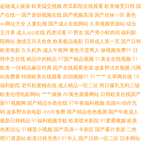
超碰成人操操
欧美猛交视频
西瓜影院在线观看
欧美做受日韩
国
婷两性网 亚洲影院老司机V 久草视频网 91熟女在线播 加勒比宅男天堂 69AV
产在线一
国产原创视频在线
国产视频高清
国产丝袜一区
黄色
av网址大全
人妻乱视
国产成人在线网站
久草视频资源站
综合
影院 韩国床上a级视频 婷婷色播天堂 伊人精品福利 天堂资源av 亚洲色97 成
五月香
成人app在线
四虎试看
91男女
国产男小鲜肉同
福利影
院网站
激情五月天色色
欧美极品电影
日韩成人第一页
国产日韩
人日韩免费 午夜极品 91少女被入 豆花视频制服资源 精品第9页 在线观看91
欧美电影
久久机热
成人午夜网
黄色天堂男人
操视频免费91
日
韩中文在线
精品中的精品
97国产精品视频
91美女在线视频
51
视频 美女抠逼 91社区成人网站 免费网页免费黄 最新AV 国产精品啪啪啪 青
欧美
一区精品麻豆经典
国产在线观看资源
波多野洁衣视频
污网
草五月婷 东京色视频 欧日韩一本道 91蜜臀不卡 91页在线视频 香蕉视频网页
站免费看
特级欧美在线观看
自拍视频91
91艹艹
久草网在线
18
福利影院
老司机蜜桃在线
成人精品一区二区
韩日爆乳无码三级
版 俺来也俺去也啪啪 久久综合av 污视频观看 影音先锋黑丝高跟 白丝喷水喷
欧美伦理电影网站
艹艹操操
AV黄色观看网站
日韩欧美在线国产
新91视频网
国产精品分类在线
97午夜福利视频
岛国AV动作无
浆 大香蕉8 精品第9页 久草福利导航官网 欧美成人干 亚洲变态性爱网 岛国
码
波多野吉依电影
小h片免费
国产精品色色视屏
国产午夜成人
最新日韩精品
91福利视频导航
欧美喷水影院
91爱爱视频
欧美
毛片 超碰91最新 国产岳母理论9 av天堂网址 黄色九一小视频 欧美色图网站
色图论坛
91榴莲小视频
国产高清一卡新区
国产看片资源
二色
吧97资源站
欧美日韩另类0
91华人
国产日韩一区二区
日本网站
欧美特级片官网 综合色图第一页x 福利社黄色 免费在线成人网 国产三级网址