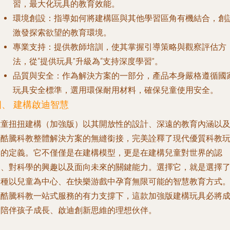
習，最大化玩具的教育效能。
環境創設
：指導如何將建構區與其他學習區角有機結合，創
激發探索欲望的教育環境。
專業支持
：提供教師培訓，使其掌握引導策略與觀察評估方
法，從“提供玩具”升級為“支持深度學習”。
品質與安全
：作為解決方案的一部分，產品本身嚴格遵循國
玩具安全標準，選用環保耐用材料，確保兒童使用安全。
四、 建構啟迪智慧
億童扭扭建構（加強版）以其開放性的設計、深遠的教育內涵以
與酷騰科教整體解決方案的無縫銜接，完美詮釋了現代優質科教
具的定義。它不僅僅是在建構模型，更是在建構兒童對世界的認
知、對科學的興趣以及面向未來的關鍵能力。選擇它，就是選擇
一種以兒童為中心、在快樂游戲中孕育無限可能的智慧教育方式
在酷騰科教一站式服務的有力支撐下，這款加強版建構玩具必將
為陪伴孩子成長、啟迪創新思維的理想伙伴。