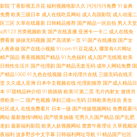
影院
丁香影视五月花
福利视频电影久久
污污污污免费
91金典
免费
欧美三级日本
成人在线吃瓜网站
成人岛国影院
成人动漫二
区三区
久草在线最新
日韩精品推荐
国产精品一区自拍
男人天堂
a片123
另类视频欧美
国产在线直播
亚洲卡一卡二
成人在线免
费看黄
操操无码视频
国产高清第一页
91国产在线播放
国产女
人夜夜做
国产在线小视频
91com
91豆花成人
哪里有A片网址
精产国品
香蕉视频国产精品
91九色福利
成人国产无线视
欧美
日韩性生活片
国产伦理剧
国产精品无套无码
成年人网站免费
国
产精品1000
91九色在线视频
日本伦理片在线
三级无码在线天
堂
久久成人亚洲
日本中文视频在线
伦理剧推荐
国产成人精品日
本
97甜桃品种介绍
91插插插
欧美SE第二页
毛片内射女
激情另
类欧美一二
国产色视频
孕妇三级av无码
日韩欧美色综合
美女
社区成人
在线免费看片
日本一级
国产传媒视频网站
免费观看污
网站
最新激情h网站
国产喷浆抽搐
宅男久久国产精品
国产乱肥
老妇
最新福利影院
欧美人妖视频网站
窝窝午夜理论
久草视频深
夜福利
波多野步中文字幕
日韩福利网址导航
91精品国产社区