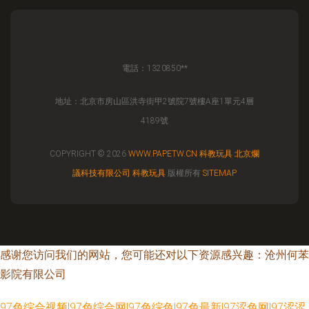
電話：1320850**
地址：北京市房山區洪寺街甲2號院7號樓A座1單元4層
4189號
COPYRIGHT © 2026
WWW.PAPETW.CN
科教玩具
北京爛
議科技有限公司
科教玩具
版權所有
SITEMAP
感谢您访问我们的网站，您可能还对以下资源感兴趣：沧州何苯
影院有限公司
97色综合视频|97色综合网|97色综色|97色最新|97涩色网|97涩涩