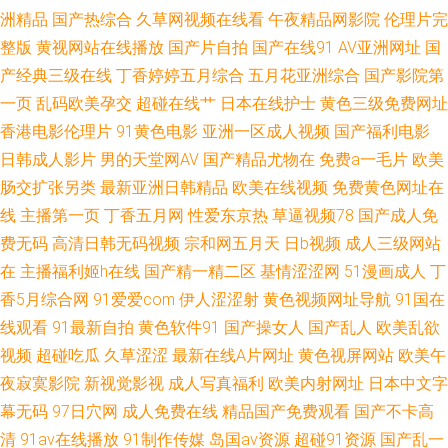
洲精品
国产热综合
久草网视频在线看
午夜精品网影院
伦理片完
整版
黄视网站在线播放
国产片自拍
国产在线91
AV亚洲网址
国
无码观 av资源网站搜索 狼人综合影院 视频三级久久 91视频新地址 国产特级
产经典三级在线
丁香婷婷五月综合
五月花亚洲综合
国产影院第
直播 欧美射精 伊人超碰大香蕉 超碰福利影院 九九这里只有精品 伊人成人影
一页
乱码欧美孕交
超碰在线艹
日本在线护士
黄色三级免费网址
香港电影伦理片
91黄色电影
亚洲一区成人视频
国产福利电影
视综合 红桃伦理影院 日韩激情在线 91网址在线 国产熟女一区三区 日韩精品
日韩成人影片
男的天堂网AV
国产精品尤物在
免费a一毛片
欧美
肠交扩张另类
最新亚洲日韩精品
欧美在线视频
免费黄色网址在
一级二级 91殴美 韩国三级视频网站 日韩三级在线网址 变态另类成人 欧美
线
主播第一页
丁香五月网
性爱东京热
草逼视频78
国产成人免
费无码
高清日韩无码视频
宗和网五月天
日b视频
成人三级网站
A∨在线观看 97偷拍门事件 国产一二三 人妖资源网站 1024国产 成人A大片
在
主播福利姬h在线
国产精一精二区
基情涩涩网
51漫画成人
丁
香5月综合网
91爱爱com
伊人涩涩射
黄色视频网址导航
91国在
线观看
91最新自拍
黄色软件91
国产操女人
国产乱人
欧美乱欲
视频
超碰吃瓜
久草涩涩
最新在线A片网址
黄色视屏网站
欧美午
夜寂寞影院
新视觉影视
成人写真福利
欧美内射网址
日本中文字
幕无码
97日穴网
成人免费在线
精品国产免费观看
国产不卡高
清
91av在线播放
91制作传媒
岛国av资源
超碰91资源
国产乱一