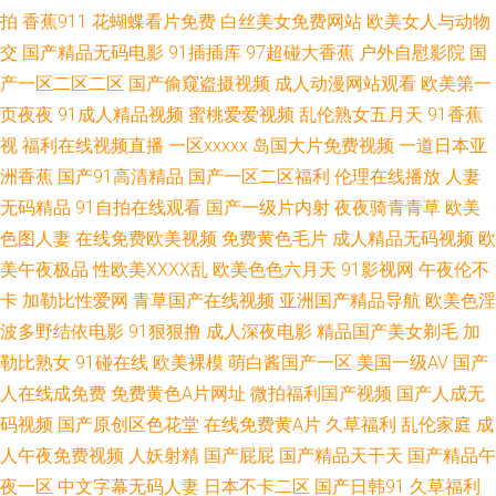
拍
香蕉911
花蝴蝶看片免费
白丝美女免费网站
欧美女人与动物
片a 麻豆果冻大香蕉 人妖ts在线 伪娘黑丝自慰 香蕉视频下载污 91精东传媒
交
国产精品无码电影
91插插库
97超碰大香蕉
户外自慰影院
国
产一区二区二区
国产偷窥盗摄视频
成人动漫网站观看
欧美第一
网站 俺去爷新网 国产精品午夜麻烦 91先生大战琪琪 91熟妇探花 欧美色噜噜
页夜夜
91成人精品视频
蜜桃爱爱视频
乱伦熟女五月天
91香蕉
视
福利在线视频直播
一区xxxxx
岛国大片免费视频
一道日本亚
网 超碰香蕉福利 午夜探花 超碰人人摸人人 欧美性爱com 超碰51黑料在线 另
洲香蕉
国产91高清精品
国产一区二区福利
伦理在线播放
人妻
无码精品
91自拍在线观看
国产一级片内射
夜夜骑青青草
欧美
类激情综合 熟女视频一区 伊人99在线 91传媒熊猫 超碰搁操逼 国产一级自拍
色图人妻
在线免费欧美视频
免费黄色毛片
成人精品无码视频
欧
影音先锋激情都市 日本人妖毛片 91美女黑料免费 性爱剧场 青草午夜影院 伊
美午夜极品
性欧美ⅩⅩⅩⅩ乱
欧美色色六月天
91影视网
午夜伦不
卡
加勒比性爱网
青草国产在线视频
亚洲国产精品导航
欧美色淫
人福利在线 国产色婷婷孕妇 美女微拍福利 激情片a级试看 蜜臀TV69 亚洲成
波多野结依电影
91狠狠撸
成人深夜电影
精品国产美女剃毛
加
勒比熟女
91碰在线
欧美裸模
萌白酱国产一区
美国一级AV
国产
人色情电影 黄色链接在线观看 日韩综合色图 91在线资源网 婷婷色播天堂 日
人在线成免费
免费黄色A片网址
微拍福利国产视频
国产人成无
码视频
国产原创区色花堂
在线免费黄A片
久草福利
乱伦家庭
成
韩性交网址 亚洲女人含羞草 伊人大橡胶 91视频综合大全 精品日韩一 日本午
人午夜免费视频
人妖射精
国产屁屁
国产精品天干天
国产精品午
夜精华 日韩穴穴色 91社区在线视频 www传媒探花 女同网站 熟妇人妻视频
夜一区
中文字幕无码人妻
日本不卡二区
国产日韩91
久草福利