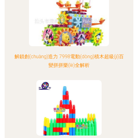
解鎖創(chuàng)造力 7998電動(dòng)積木超級(jí)百
變拼拼樂(lè)全解析