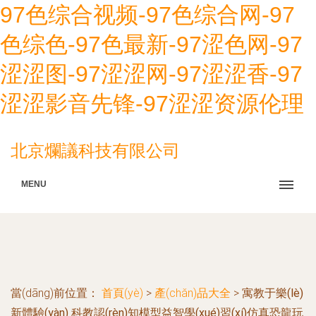
97色综合视频-97色综合网-97
色综色-97色最新-97涩色网-97
涩涩图-97涩涩网-97涩涩香-97
涩涩影音先锋-97涩涩资源伦理
北京爛議科技有限公司
MENU
當(dāng)前位置：
首頁(yè)
>
產(chǎn)品大全
>
寓教于樂(lè)
新體驗(yàn) 科教認(rèn)知模型益智學(xué)習(xí)仿真恐龍玩