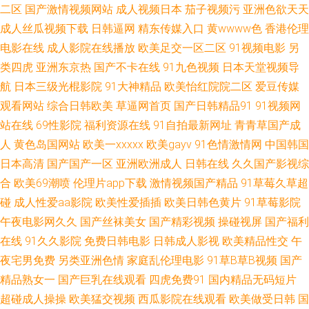
二区
国产激情视频网站
成人视频日本
茄子视频污
亚洲色欲天天
成人丝瓜视频下载
日韩逼网
精东传媒入口
黄wwww色
香港伦理
99热这只有精品 超碰自慰 国产精品欧美专区 蜜臀性爱自拍 色色五月天激情
电影在线
成人影院在线播放
欧美足交一区二区
91视频电影
另
类四虎
亚洲东京热
国产不卡在线
91九色视频
日本天堂视频导
网 91牛牛人妻 TS人妖调教 国产精品久久码一 久久国产精品在线 欧美激情论
航
日本三级光棍影院
91大神精品
欧美怡红院院二区
爱豆传媒
坛 日韩欧美A片 蜜桃91视频网站 欧美色色自拍 午夜晚间福利 Av噜噜福利导
观看网站
综合日韩欧美
草逼网首页
国产日韩精品91
91视频网
站在线
69性影院
福利资源在线
91自拍最新网址
青青草国产成
航 国产精品毛片 青娱乐福利导航 在线观看污视频 超碰97青青草 超碰碰人人
人
黄色岛国网站
欧美一xxxxx
欧美gayv
91色情激情网
中国韩国
日本高清
国产国产一区
亚洲欧洲成人
日韩在线
久久国产影视综
欧美性爱一区 玖草aⅴ视频 午夜福利视频偷拍 91国精产品视频 东京热五月天
合
欧美69潮喷
伦理片app下载
激情视频国产精品
91草莓久草超
碰
成人性爱aa影院
欧美性爱插插
欧美日韩色黄片
91草莓影院
婷婷 污视频网址 91大神黑丝在线 wwwcom色网 后入小少妇 日本操逼网 欧
午夜电影网久久
国产丝袜美女
国产精彩视频
操碰视屏
国产福利
在线
91久久影院
免费日韩电影
日韩成人影视
欧美精品性交
午
美性交免费网站 日韩伊人色 激情的久久6 天美mv入口 AV网址在线 久久蔴豆
夜宅男免费
另类亚洲色情
家庭乱伦理电影
91草B草B视频
国产
制片图 伊人久操综合在线 精品国语逼 日本蜜桃91视频 欧洲无码免费视频 婷
精品熟女一
国产巨乳在线观看
四虎免费91
国内精品无码短片
超碰成人操操
欧美猛交视频
西瓜影院在线观看
欧美做受日韩
国