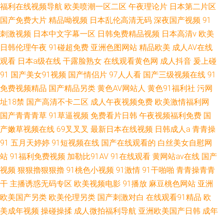
福利在线视频导航
欧美喷潮一区二区
午夜理论片
日本第二片区
国产免费大片
精品呦视频
日本乱伦高清无码
深夜国产视频
91
刺激视频
日本中文字幕一区
日韩免费精品视频
日本高清v
欧美
日韩伦理午夜
91碰超免费
亚洲色图网站
精品欧美
成人AV在线
观看
日本a级在线
干露脸熟女
在线观看黄色网
成人抖音
爰上碰
91
国产美女91视频
国产情侣片
97人人看
国产三级视频在线
91
免费视频精品
国产精品另类
黄色AV网站人
黄色91福利社
污网
址18禁
国产高清不卡二区
成人午夜视频免费
欧美激情福利网
国产青青青草
91草逼视频
免费看片日韩
午夜视频福利免费
国
产嫩草视频在线
69叉叉叉
最新日本在线视频
日韩成人a
青青操
91
五月天婷婷
91短视频在线
国产在线观看的
白丝美女自慰网
站
91福利免费视频
加勒比91AV
91在线观看
黄网站av在线
国产
视频
狠狠擼狠狠擼
91桃色小视频
91激情
91干啪啪
青青操青青
干
主播诱惑无码专区
欧美视频电影
91播放
麻豆桃色网站
亚洲
欧美国产另类
欧美伦理另类
国产刺激对白
在线观看91精品
欧
美成年视频
操碰操揉
成人微拍福利导航
亚洲欧美国产日韩
成年