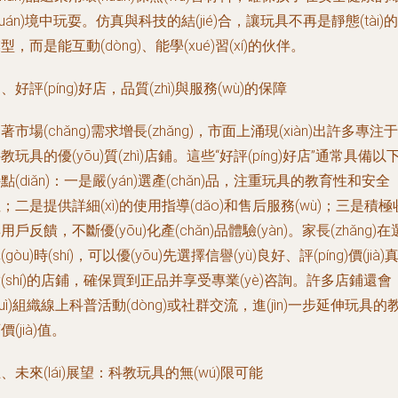
huán)境中玩耍。仿真與科技的結(jié)合，讓玩具不再是靜態(tài)的
型，而是能互動(dòng)、能學(xué)習(xí)的伙伴。
、好評(píng)好店，品質(zhì)與服務(wù)的保障
著市場(chǎng)需求增長(zhǎng)，市面上涌現(xiàn)出許多專注于
教玩具的優(yōu)質(zhì)店鋪。這些“好評(píng)好店”通常具備以
點(diǎn)：一是嚴(yán)選產(chǎn)品，注重玩具的教育性和安全
；二是提供詳細(xì)的使用指導(dǎo)和售后服務(wù)；三是積極
用戶反饋，不斷優(yōu)化產(chǎn)品體驗(yàn)。家長(zhǎng)在
(gòu)時(shí)，可以優(yōu)先選擇信譽(yù)良好、評(píng)價(jià)
(shí)的店鋪，確保買到正品并享受專業(yè)咨詢。許多店鋪還會
huì)組織線上科普活動(dòng)或社群交流，進(jìn)一步延伸玩具的
價(jià)值。
、未來(lái)展望：科教玩具的無(wú)限可能