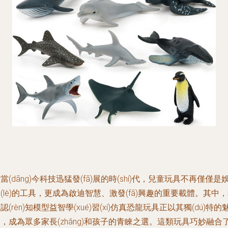
當(dāng)今科技迅猛發(fā)展的時(shí)代，兒童玩具不再僅僅是
(lè)的工具，更成為啟迪智慧、激發(fā)興趣的重要載體。其中
認(rèn)知模型益智學(xué)習(xí)仿真恐龍玩具正以其獨(dú)特的
，成為眾多家長(zhǎng)和孩子的青睞之選。這類玩具巧妙融合