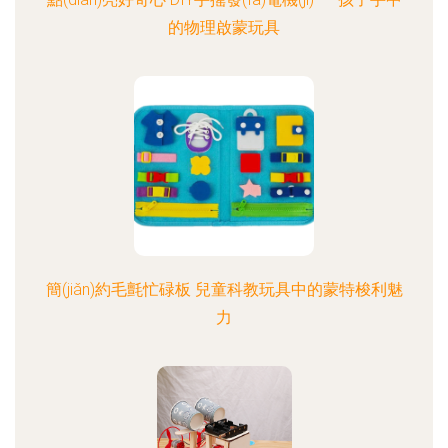
的物理啟蒙玩具
簡(jiǎn)約毛氈忙碌板 兒童科教玩具中的蒙特梭利魅
力