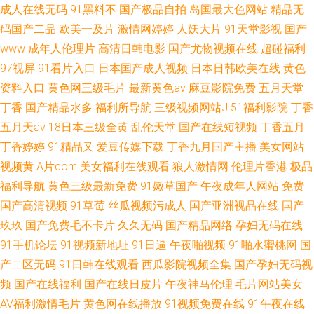
成人在线无码
91黑料不
国产极品自拍
岛国最大色网站
精品无
码国产二品
欧美一及片
激情网婷婷
人妖大片
91天堂影视
国产
www
成年人伦理片
高清日韩电影
国产尤物视频在线
超碰福利
97视屏
91看片入口
日本国产成人视频
日本日韩欧美在线
黄色
资料入口
黄色网三级毛片
最新黄色av
麻豆影院免费
五月天堂
丁香
国产精品水多
福利所导航
三级视频网站J
51福利影院
丁香
五月天av
18日本三级全黄
乱伦天堂
国产在线短视频
丁香五月
丁香婷婷
91精品又
爱豆传媒下载
丁香九月国产主播
美女网站
视频黄
A片com
美女福利在线观看
狼人激情网
伦理片香港
极品
福利导航
黄色三级最新免费
91嫩草国产
午夜成年人网站
免费
国产高清视频
91草莓
丝瓜视频污成人
国产亚洲视品在线
国产
玖玖
国产免费毛不卡片
久久无码
国产精品网络
孕妇无码在线
91手机论坛
91视频新地址
91日逼
午夜啪视频
91啪水蜜桃网
国
产二区无码
91日韩在线观看
西瓜影院视频全集
国产孕妇无码视
频
国产在线福利
国产在线日皮片
午夜神马伦理
毛片网站美女
AV福利激情毛片
黄色网在线播放
91视频免费在线
91午夜在线