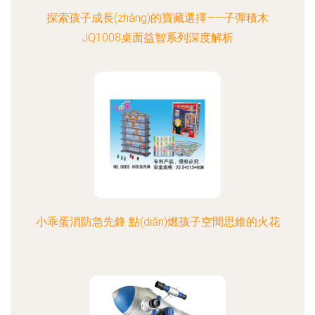
探索孩子成長(zhǎng)的寶藏選擇——子彈積木
JQ1008桌面益智系列深度解析
小乖蛋消防急先鋒 點(diǎn)燃孩子空間思維的火花