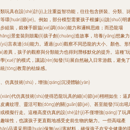
類玩具在設(shè)計(jì)上注重益智功能，往往包含拼裝、分類、
等環(huán)節(jié)。例如，部分模型需要孩子根據(jù)說(shuō)明
步組裝，鍛煉手眼協(xié)調(diào)能力和邏輯思維；而恐龍場
chǎng)景套裝則鼓勵(lì)孩子創(chuàng)造故事，培養(yǎng)想象
(yǔ)言表達(dá)能力。通過(guò)觀察不同恐龍的大小、顏色、形
tài)差異，孩子的觀察與分類能力也得到潛移默化的提升。這種“
學(xué)”的模式，讓認(rèn)知發(fā)展自然融入日常游戲，避免
統(tǒng)教育的枯燥感。
、仿真技術(shù)，增強(qiáng)沉浸體驗(yàn)
(xiàn)代仿真技術(shù)使得恐龍玩具的細(xì)節(jié)栩栩如生：逼
皮膚紋理、靈活可動(dòng)的關(guān)節(jié)、甚至能發(fā)出
或模擬行走。這種高度仿真的設(shè)計(jì)不僅增強(qiáng)了玩
的趣味性，也讓孩子更直觀地感受史前生物的魅力。一些高端產
chǎn)品還采用環(huán)保無(wú)害材料，確保孩子在安全健康的