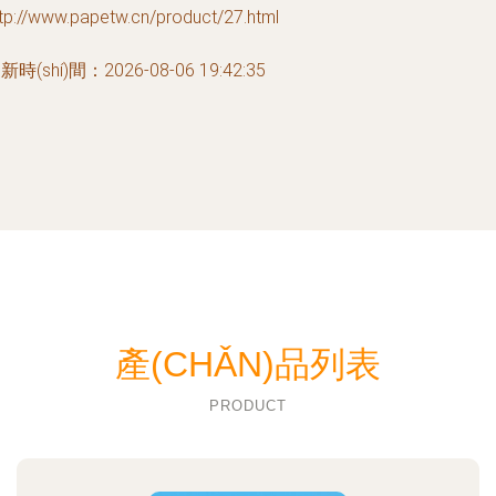
tp://www.papetw.cn/product/27.html
新時(shí)間：2026-08-06 19:42:35
產(CHǍN)品列表
PRODUCT