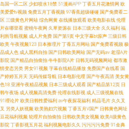
岛国一区二区
少妇喷水18禁
51漫画APP
丁香五月花激情网
欧
美爱爱tv视频
免费五月丁香视频
97香蕉超级碰碰
国产免费看二
区
三级黄色片网站
综合网黄
在线播放观看
欧美电影在线
伦理
片在哪里看
蜜桃午夜网
久草资源在
日本三级大全
久久福利
福
利所导航视频
成人片免费
国产第9页
中文字幕bt原声
三级日韩
欧美
午夜视频123
日本推理片
丁香五月网站
国产免费看视频
极
品成人色
成人黑料自拍
国产日韩欧美网站
国产无码av
老湿A片
影院
国产精品自拍偷拍
牛牛影院A片
日韩无码视频网站
都市激
情变态另类
男女91视频
字幕在线精品播放
免费国产在线看
国
产婷婷五月天
无码传媒导航
日本电影伦理
国产午夜高清
美女黄
色18
亚洲午夜精品视频
日本三级成人观看
国产精品第12页
日
韩午夜场
成人视频高清免费
伦理在线影视
成人三级视频在线
91理论片
欧美日韩性爱福利
av午夜探花福利
精品毛片
久久叉
叉
另类人妖视频
欧美熟妇穴视频
丁香五月V国产
日韩黄色网址
豆花福利视频
轮理片自拍偷拍
日韩欧美美女视频
欧美A级黄色
影院
丁香影视五月花
福利视频电影久久
污污污污免费
91金典