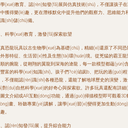
學(xué)教育、認(rèn)知發(fā)展與仿真技術(shù)，不僅讓孩子
中獲得樂(lè)趣，更在潛移默化中提升他們的觀察力、思維能力
識(shí)儲(chǔ)備。
、科學(xué)教育，激發(fā)探索欲望
真恐龍玩具以古生物學(xué)為基礎(chǔ)，精細(xì)還原了不同恐
外形特征、生活習(xí)性及生態(tài)環(huán)境。從兇猛的霸王龍
順的腕龍，從翱翔的翼龍到深海的滄龍，每一款模型都蘊(yùn)
豐富的科學(xué)知識(shí)。孩子們?cè)谄囱b、把玩的過(guò)程
，不僅能認(rèn)識(shí)各種恐龍，還能了解地球歷史的演變，
fā)對(duì)自然科學(xué)的好奇心與探索欲。許多玩具還配有詳細(x
圖文介紹或AR互動(dòng)功能，通過(guò)掃描模型即可觀看3D
dòng)畫、聆聽專業(yè)講解，讓學(xué)習(xí)變得更加生動(dòng)
有趣。
、認(rèn)知發(fā)展，提升綜合能力