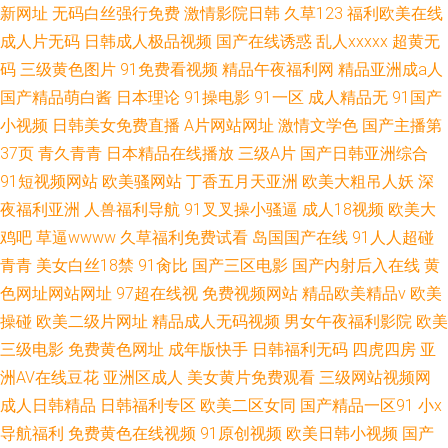
新网址
无码白丝强行免费
激情影院日韩
久草123
福利欧美在线
成人片无码
日韩成人极品视频
国产在线诱惑
乱人xxxxx
超黄无
码
三级黄色图片
91免费看视频
精品午夜福利网
精品亚洲成a人
国产精品萌白酱
日本理论
91操电影
91一区
成人精品无
91国产
小视频
日韩美女免费直播
A片网站网址
激情文学色
国产主播第
37页
青久青青
日本精品在线播放
三级A片
国产日韩亚洲综合
91短视频网站
欧美骚网站
丁香五月天亚洲
欧美大粗吊人妖
深
夜福利亚洲
人兽福利导航
91叉叉操小骚逼
成人18视频
欧美大
鸡吧
草逼wwww
久草福利免费试看
岛国国产在线
91人人超碰
青青
美女白丝18禁
91肏比
国产三区电影
国产内射后入在线
黄
色网址网站网址
97超在线视
免费视频网站
精品欧美精品v
欧美
操碰
欧美二级片网址
精品成人无码视频
男女午夜福利影院
欧美
三级电影
免费黄色网址
成年版快手
日韩福利无码
四虎四房
亚
洲AV在线豆花
亚洲区成人
美女黄片免费观看
三级网站视频网
成人日韩精品
日韩福利专区
欧美二区女同
国产精品一区91
小x
导航福利
免费黄色在线视频
91原创视频
欧美日韩小视频
国产