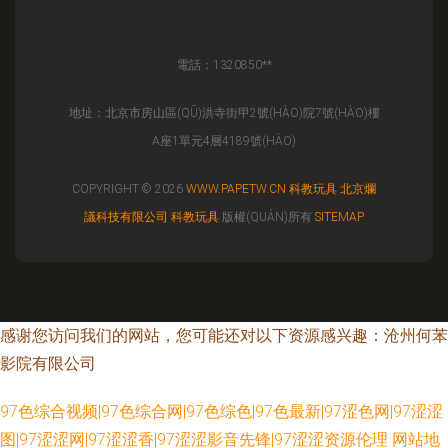
電話：1320850**
地址：北京市房山區(QŪ)洪寺街甲2號(HÀO)院7號(HÀO)樓
A座1單元4層4189號(HÀO)
COPYRIGHT © 2026
WWW.PAPETW.CN
科教玩具
北京爛
議科技有限公司
科教玩具
版權(QUÁN)所有
SITEMAP
感谢您访问我们的网站，您可能还对以下资源感兴趣：沧州何苯
影院有限公司
97色综合视频|97色综合网|97色综色|97色最新|97涩色网|97涩涩
图|97涩涩网|97涩涩香|97涩涩影音先锋|97涩涩资源伦理
网站地