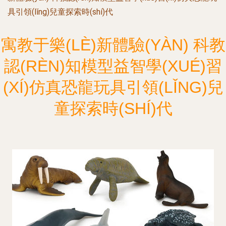
具引領(lǐng)兒童探索時(shí)代
寓教于樂(LÈ)新體驗(YÀN) 科教
認(RÈN)知模型益智學(XUÉ)習
(XÍ)仿真恐龍玩具引領(LǏNG)兒
童探索時(SHÍ)代