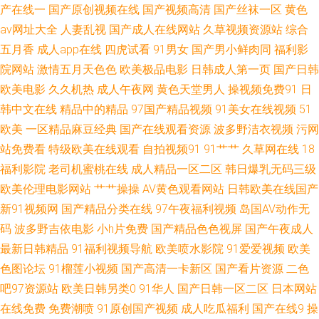
婷两性网 亚洲影院老司机V 久草视频网 91熟女在线播 加勒比宅男天堂 69AV
产在线一
国产原创视频在线
国产视频高清
国产丝袜一区
黄色
av网址大全
人妻乱视
国产成人在线网站
久草视频资源站
综合
影院 韩国床上a级视频 婷婷色播天堂 伊人精品福利 天堂资源av 亚洲色97 成
五月香
成人app在线
四虎试看
91男女
国产男小鲜肉同
福利影
院网站
激情五月天色色
欧美极品电影
日韩成人第一页
国产日韩
人日韩免费 午夜极品 91少女被入 豆花视频制服资源 精品第9页 在线观看91
欧美电影
久久机热
成人午夜网
黄色天堂男人
操视频免费91
日
韩中文在线
精品中的精品
97国产精品视频
91美女在线视频
51
视频 美女抠逼 91社区成人网站 免费网页免费黄 最新AV 国产精品啪啪啪 青
欧美
一区精品麻豆经典
国产在线观看资源
波多野洁衣视频
污网
草五月婷 东京色视频 欧日韩一本道 91蜜臀不卡 91页在线视频 香蕉视频网页
站免费看
特级欧美在线观看
自拍视频91
91艹艹
久草网在线
18
福利影院
老司机蜜桃在线
成人精品一区二区
韩日爆乳无码三级
版 俺来也俺去也啪啪 久久综合av 污视频观看 影音先锋黑丝高跟 白丝喷水喷
欧美伦理电影网站
艹艹操操
AV黄色观看网站
日韩欧美在线国产
新91视频网
国产精品分类在线
97午夜福利视频
岛国AV动作无
浆 大香蕉8 精品第9页 久草福利导航官网 欧美成人干 亚洲变态性爱网 岛国
码
波多野吉依电影
小h片免费
国产精品色色视屏
国产午夜成人
最新日韩精品
91福利视频导航
欧美喷水影院
91爱爱视频
欧美
毛片 超碰91最新 国产岳母理论9 av天堂网址 黄色九一小视频 欧美色图网站
色图论坛
91榴莲小视频
国产高清一卡新区
国产看片资源
二色
欧美特级片官网 综合色图第一页x 福利社黄色 免费在线成人网 国产三级网址
吧97资源站
欧美日韩另类0
91华人
国产日韩一区二区
日本网站
在线免费
免费潮喷
91原创国产视频
成人吃瓜福利
国产在线9
操