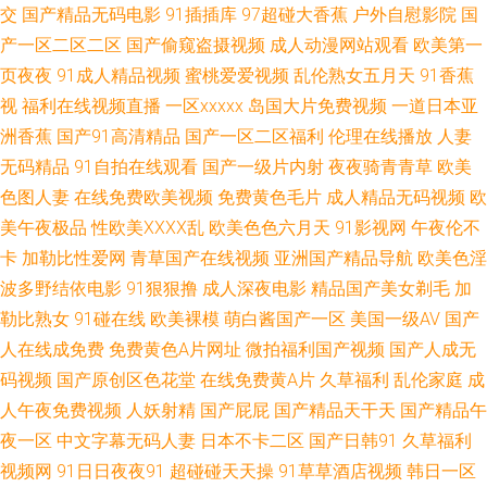
交
国产精品无码电影
91插插库
97超碰大香蕉
户外自慰影院
国
产一区二区二区
国产偷窥盗摄视频
成人动漫网站观看
欧美第一
网站 俺去爷新网 国产精品午夜麻烦 91先生大战琪琪 91熟妇探花 欧美色噜噜
页夜夜
91成人精品视频
蜜桃爱爱视频
乱伦熟女五月天
91香蕉
视
福利在线视频直播
一区xxxxx
岛国大片免费视频
一道日本亚
网 超碰香蕉福利 午夜探花 超碰人人摸人人 欧美性爱com 超碰51黑料在线 另
洲香蕉
国产91高清精品
国产一区二区福利
伦理在线播放
人妻
类激情综合 熟女视频一区 伊人99在线 91传媒熊猫 超碰搁操逼 国产一级自拍
无码精品
91自拍在线观看
国产一级片内射
夜夜骑青青草
欧美
色图人妻
在线免费欧美视频
免费黄色毛片
成人精品无码视频
欧
影音先锋激情都市 日本人妖毛片 91美女黑料免费 性爱剧场 青草午夜影院 伊
美午夜极品
性欧美ⅩⅩⅩⅩ乱
欧美色色六月天
91影视网
午夜伦不
卡
加勒比性爱网
青草国产在线视频
亚洲国产精品导航
欧美色淫
人福利在线 国产色婷婷孕妇 美女微拍福利 激情片a级试看 蜜臀TV69 亚洲成
波多野结依电影
91狠狠撸
成人深夜电影
精品国产美女剃毛
加
勒比熟女
91碰在线
欧美裸模
萌白酱国产一区
美国一级AV
国产
人色情电影 黄色链接在线观看 日韩综合色图 91在线资源网 婷婷色播天堂 日
人在线成免费
免费黄色A片网址
微拍福利国产视频
国产人成无
码视频
国产原创区色花堂
在线免费黄A片
久草福利
乱伦家庭
成
韩性交网址 亚洲女人含羞草 伊人大橡胶 91视频综合大全 精品日韩一 日本午
人午夜免费视频
人妖射精
国产屁屁
国产精品天干天
国产精品午
夜精华 日韩穴穴色 91社区在线视频 www传媒探花 女同网站 熟妇人妻视频
夜一区
中文字幕无码人妻
日本不卡二区
国产日韩91
久草福利
视频网
91日日夜夜91
超碰碰天天操
91草草酒店视频
韩日一区
18免费观看 操操青青草导航 黄色库存 日韩伦理 亚洲日美韩AV 91干逼不卡