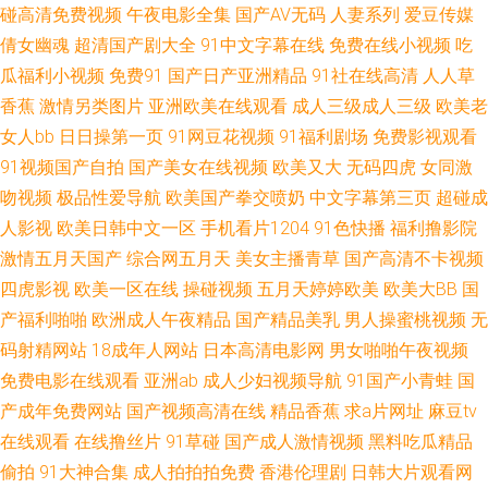
日本电影av 亚洲欧美不卡线 www国产中文 韩日VA 人人操欧美精品 91极速
碰高清免费视频
午夜电影全集
国产AV无码
人妻系列
爱豆传媒
倩女幽魂
超清国产剧大全
91中文字幕在线
免费在线小视频
吃
版在线看 福利视频网址导航 麻豆东京热蜜桃 网站色片 91免费起飞18 超碰狠
瓜福利小视频
免费91
国产日产亚洲精品
91社在线高清
人人草
香蕉
激情另类图片
亚洲欧美在线观看
成人三级成人三级
欧美老
狠干 黄色三级AV 欧美熟妇性生活 探花视频网站 欧美久久成人网站 亚洲毛片
女人bb
日日操第一页
91网豆花视频
91福利剧场
免费影视观看
91视频国产自拍
国产美女在线视频
欧美又大
无码四虎
女同激
网站 97骚资源 国产w色麻豆 玖玖热精品6 五月天色导航 91在线不卡 高清播
吻视频
极品性爱导航
欧美国产拳交喷奶
中文字幕第三页
超碰成
放一区二区 老司机久草 91国产夜色猫 浮力影院草 久草福利站 日本东京热色
人影视
欧美日韩中文一区
手机看片1204
91色快播
福利撸影院
激情五月天国产
综合网五月天
美女主播青草
国产高清不卡视频
综合 国产V性交 久久伊人国产九九 性爱三级视频 97资源亚洲 国产片ww 日
四虎影视
欧美一区在线
操碰视频
五月天婷婷欧美
欧美大BB
国
产福利啪啪
欧洲成人午夜精品
国产精品美乳
男人操蜜桃视频
无
韩精品欧美自拍 91红杏网站 东方成人AV无码 亚州乱轮天堂 日本操逼逼 中文
码射精网站
18成年人网站
日本高清电影网
男女啪啪午夜视频
免费电影在线观看
亚洲ab
成人少妇视频导航
91国产小青蛙
国
豆花AV 操欧美女孩的穴 狠狠干日 欧美性疯狂 午夜少妇片 超碰狠狠草 免费
产成年免费网站
国产视频高清在线
精品香蕉
求a片网址
麻豆tv
在线观看
在线撸丝片
91草碰
国产成人激情视频
黑料吃瓜精品
看91视频 午夜福利肏屄视频 91自产精品国 国产精品A片 欧美激情另类网站
偷拍
91大神合集
成人拍拍拍免费
香港伦理剧
日韩大片观看网