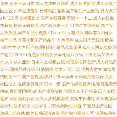
免费
欧美三级日本
成人在线吃瓜网站
成人岛国影院
成人动漫二
区三区
久草在线最新
日韩精品推荐
国产精品一区自拍
男人天堂
a片123
另类视频欧美
国产在线直播
亚洲卡一卡二
成人在线免
费看黄
操操无码视频
国产高清第一页
91国产在线播放
国产女
人夜夜做
国产在线小视频
91com
91豆花成人
哪里有A片网址
精产国品
香蕉视频国产精品
91九色福利
成人国产无线视
欧美
日韩性生活片
国产伦理剧
国产精品无套无码
成年人网站免费
国
产精品1000
91九色在线视频
日本伦理片在线
三级无码在线天
堂
久久成人亚洲
日本中文视频在线
伦理剧推荐
国产成人精品日
本
97甜桃品种介绍
91插插插
欧美SE第二页
毛片内射女
激情另
类欧美一二
国产色视频
孕妇三级av无码
日韩欧美色综合
美女
社区成人
在线免费看片
日本一级
国产传媒视频网站
免费观看污
网站
最新激情h网站
国产喷浆抽搐
宅男久久国产精品
国产乱肥
老妇
最新福利影院
欧美人妖视频网站
窝窝午夜理论
久草视频深
夜福利
波多野步中文字幕
日韩福利网址导航
91精品国产社区
超碰无码在线
欧美日韩高清免费
国产激情视频三区
宅男福利在