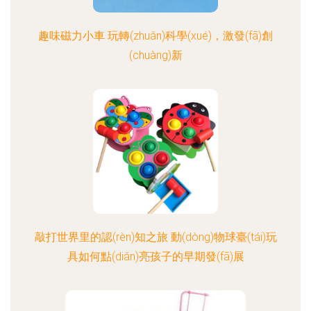
趣味磁力小車 玩轉(zhuǎn)科學(xué)，激發(fā)創
(chuàng)新
敲打世界里的認(rèn)知之旅 動(dòng)物球臺(tái)玩
具如何點(diǎn)亮孩子的早期發(fā)展