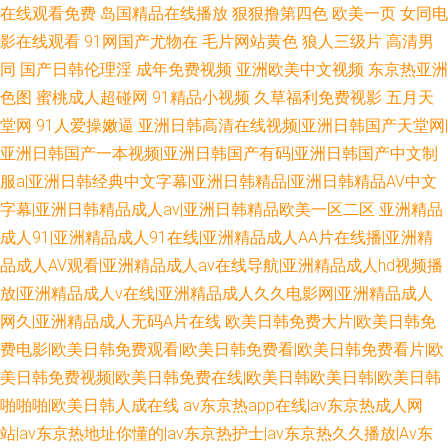
在线观看免费
岛国精品在线播放
狠狠撸第四色
欧美一页
女同电
影在线观看
91网国产尤物在
毛片网站黄色
狼人三级片
高清男
同
国产日韩伦理淫
成年免费视频
亚洲欧美中文视频
东京热亚洲
色图
蜜桃成人超碰网
91精品小视频
久草福利免费视影
五月天
堂网
91人爱操嫩逼
亚洲日韩高清在线视频|亚洲日韩国产天堂网|
亚洲日韩国产一本视频|亚洲日韩国产有码|亚洲日韩国产中文制
服a|亚洲日韩经典中文字幕|亚洲日韩精品|亚洲日韩精品AV中文
字幕|亚洲日韩精品成人av|亚洲日韩精品欧美一区二区
亚洲精品
成人91|亚洲精品成人91在线|亚洲精品成人AA片在线播|亚洲精
品成人AV观看|亚洲精品成人av在线导航|亚洲精品成人hd视频播
放|亚洲精品成人v在线|亚洲精品成人久久电影网|亚洲精品成人
网久|亚洲精品成人无码A片在线
欧美日韩免费大片|欧美日韩免
费电影|欧美日韩免费观看|欧美日韩免费看|欧美日韩免费看片|欧
美日韩免费视频|欧美日韩免费在线|欧美日韩欧美日韩|欧美日韩
啪啪啪|欧美日韩人成在线
av东京热app在线|av东京热成人网
站|av东京热地址你懂的|av东京热护士|av东京热久久播放|Av东