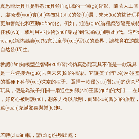
真恐龍玩具只是科教玩具領(lǐng)域的一個(gè)縮影。隨著人工智
、虛擬現(xiàn)實(shí)等技術(shù)的發(fā)展，未來(lái)的益智玩
更加智能化和互動(dòng)化。例如，通過(guò)編程讓恐龍完成
任務(wù)，或利用VR技術(shù)“穿越”到侏羅紀(jì)時(shí)代。這
chuàng)新將繼續(xù)拓寬兒童學(xué)習(xí)的邊界，讓教育在游戲
自然發(fā)生。
教認(rèn)知模型益智學(xué)習(xí)仿真恐龍玩具不僅是一款玩具
是一座連接過(guò)去與未來(lái)的橋梁。它讓孩子們?cè)谟|碰
的播種下科學(xué)探索的種子。選擇一款優(yōu)質(zhì)的仿真
玩具，便是為孩子打開一扇通往知識(shí)王國(guó)的大門——在
，好奇心被呵護(hù)，想象力得以飛翔，而學(xué)習(xí)的旅程
遠(yuǎn)充滿驚喜與樂(lè)趣。
若轉(zhuǎn)載，請(qǐng)注明出處：