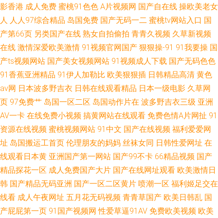
影香港
成人免费
蜜桃91色色
A片视频网
国产自在线
操欧美老女
人
人人97综合精品
岛国免费
国产无码一二
蜜桃tv网站入口
国
产第66页
另类国产在线
熟女自拍偷拍
青青久视频
久草新视频
在线
激情深爱欧美激情
91视频官网国产
狠狠操-91
91我要操
国
产ts视频网站
国产美女视频网站
91视频成人下载
国产无码色色
91香蕉亚洲精品
91伊人加勒比
欧美狠狠插
日韩精品高清
黄色
av网
日本波多野吉衣
日韩在线观看精品
日本一级电影
久草网
页
97免费艹
岛国一区二区
岛国动作片在
波多野吉衣三级
亚洲
AV一卡
在线免费小视频
搞黄网站在线观看
免费色情A片网扯
91
资源在线视频
蜜桃视频网站
91中文
国产在线视频
福利爱爱网
址
岛国搬运工首页
伦理朋友的妈妈
丝袜女同
日韩性爱网址
在
线观看日本黄
亚洲国产第一网站
国产99不卡
66精品视频
国产
精品探花一区
成人免费国产大片
国产在线网址观看
欧美激情日
韩
国产精品无码亚洲
国产一区二区黄片
喷潮一区
福利姬足交在
线看
成人午夜网址
五月花无码视频
青青草国产
欧美日韩乱
国
产屁屁第一页
91国产视频网
性爱草逼91AV
免费欧美视频
欧美