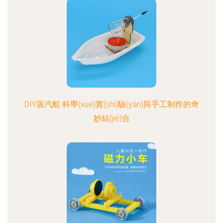
DIY蒸汽船 科學(xué)實(shí)驗(yàn)與手工制作的奇
妙結(jié)合