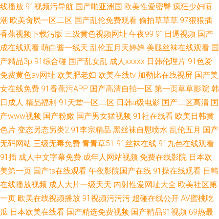
线播放
91视频污导航
国产啪亚洲国
欧美性爱密臀
疯狂少妇喷
潮
欧美肏屄一区二区
国产乱伦免费观看
偷拍草草草
97狠狠插
香蕉视频下载污版
三级黄色视频网址
午夜99
91日逼视频
国产
成在线观看
萌白酱一线天
乱伦五月天婷婷
美腿丝袜在线观看
国
产精品3p
91综合碰
国产乱女乱
成人xxxxx
日韩伦理片
91色爱
免费黄色av网址
欧美肥老妇
欧美在线tv
加勒比在线视屏
国产美
女在线免费
91香蕉污APP
国产高清自拍一区
第一页草草影院
韩
日成人
精品福利
91天堂一区二区
日韩a级电影
国产二区高清
国
产www视频
国产粉嫩
国产男女猛视频
91社在线看
欧美日韩黄
色片
变态另态另类2
91李宗精品
黑丝袜自慰喷水
乱伦五月
国产
无码网站
三级无毒免费
青青草51
91丝袜在线
91九色在线观看
91插
成人中文字幕免费
成年人网站视频
免费在线影院
日本欧
美第一页
国产ts在线观看
午夜影院国产在线
91操在线观看
日韩
在线播放视频
成人大片一级天天
内射性爱网址大全
欧美社区第
一页
欧美在线视频播放
91视频污污污
超碰在线公开
AV蜜桃吃
瓜
日本欧美在线看
国产精选免费视频
国产精品91视频
69热最