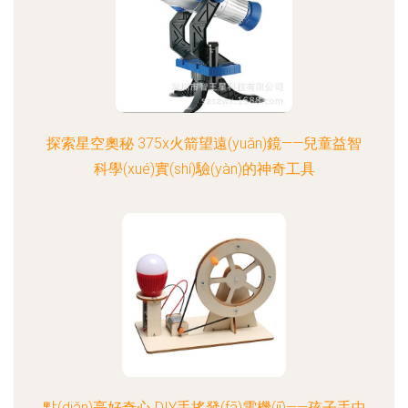
探索星空奧秘 375x火箭望遠(yuǎn)鏡——兒童益智
科學(xué)實(shí)驗(yàn)的神奇工具
點(diǎn)亮好奇心 DIY手搖發(fā)電機(jī)——孩子手中