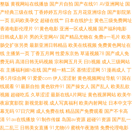
无码观 av资源网站搜索 狼人综合影院 视频三级久久 91视频新地址 国产特级
整版
黄视网站在线播放
国产片自拍
国产在线91
AV亚洲网址
国
产经典三级在线
丁香婷婷五月综合
五月花亚洲综合
国产影院第
直播 欧美射精 伊人超碰大香蕉 超碰福利影院 九九这里只有精品 伊人成人影
一页
乱码欧美孕交
超碰在线艹
日本在线护士
黄色三级免费网址
香港电影伦理片
91黄色电影
亚洲一区成人视频
国产福利电影
视综合 红桃伦理影院 日韩激情在线 91网址在线 国产熟女一区三区 日韩精品
日韩成人影片
男的天堂网AV
国产精品尤物在
免费a一毛片
欧美
肠交扩张另类
最新亚洲日韩精品
欧美在线视频
免费黄色网址在
一级二级 91殴美 韩国三级视频网站 日韩三级在线网址 变态另类成人 欧美
线
主播第一页
丁香五月网
性爱东京热
草逼视频78
国产成人免
费无码
高清日韩无码视频
宗和网五月天
日b视频
成人三级网站
A∨在线观看 97偷拍门事件 国产一二三 人妖资源网站 1024国产 成人A大片
在
主播福利姬h在线
国产精一精二区
基情涩涩网
51漫画成人
丁
香5月综合网
91爱爱com
伊人涩涩射
黄色视频网址导航
91国在
线观看
91最新自拍
黄色软件91
国产操女人
国产乱人
欧美乱欲
视频
超碰吃瓜
久草涩涩
最新在线A片网址
黄色视屏网站
欧美午
夜寂寞影院
新视觉影视
成人写真福利
欧美内射网址
日本中文字
幕无码
97日穴网
成人免费在线
精品国产免费观看
国产不卡高
清
91av在线播放
91制作传媒
岛国av资源
超碰91资源
国产乱一
乱二乱三
日韩美女直播
91尤物69
蜜桃午夜激情
免费伦理电影