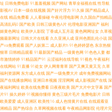
天天干网址 91九色绿帽夫妻 成人微拍福利导航 欧亚另类综合 影音av操逼 福
址
日韩免费电影
91羞羞视频
国产网站
青草全福视在线
性导航
影视AV
日本一级在线视频
国产好片浮力
91久操
国产精品成人
利天堂91 久久精品观看 日韩欧美色 中文字幕精东影业 俺去也性激情 国产做
在线
精品免费看
人人看操碰
午夜伦理电影网
久久国自产拍精品
高清乱码0
国产欧美
日韩三级黄色A片
伦理电影亚洲国产
福利
爱啪啪在线 网站美女色色欧美 超碰99青 男人天堂a片 五月天婷婷色图 97超
姬黄色网址
欧美伊人影院
丁香成人五月花
黄色网网址女
久草视
频最新网址
日韩大片在线看
久久亚洲人成
亚州色图乱伦小说
国
碰艹人人艹 国产精品九九 欧美肏屄色片 伪娘seav 91视频综合网站 丁香五月
产va免费观看
国产人妖第二
成人影片h
91色婷婷瑟色
东京热狠
花婷婷 日韩AV大桥网站 91妻激情 国产三级自拍视频 久草福利在线 超碰人人
狠草
日韩精品观看
91最新国产精品
一级黄色网
91色色人妻
都
市激情婷婷
91精品国产91
云涩福利在线导航
91视色
午夜福利
色 天美传媒不卡AV 草莓视频入口 极品91网站 日韩a卡一 97妻人人操 狠狠鲁
在线网站
91直播
91处女
伊人网青青草
国产又爽又黄又无
久草
福利资源网
东方成人在线
国产一级免费大片
成年免费视频网站
日韩在线 人人操操人人爽爽 在线成人av伦理 成人论坛欧美日韩 狼友福利在
国产在线播放网站
亚洲日本视频
淫淫网网
成人影视国产在线
深
夜福利网址
欧美在线免费看
日夜夜欧美
国产大片中文字幕
国产
线 熟女久草 97视频国产 国产午夜高清 天天操B亚洲性爱 97超碰夫妻资源 国
片91
操久婷婷
91视频你懂得
黄色三级片毛片
免费电影片
日韩
欧美爱爱
成人亚洲区
欧美性16
成人色情黄片在线
在线观看亚
产精品迷奸 人人操人人肏 91com视频 成人免费电影网址 久久伊人国产 日韩
洲精品
国产热综合
久草网视频在线看
午夜精品网影院
伦理片完