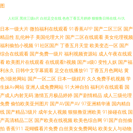
图
日本一级大片
微拍福利在线观看
91香蕉APP
国产二区三区
国产
韩漫污污黄页 欧美三级性爱 爱豆传媒性爱影片 91午夜激情 亚洲性夜 欧美成
精品性
乱伦种子
美国伦理大片
国产二区在线观看
美女伦理视频
人社区 黑丝三级a片 白丝足交在线 色色丁香五月婷婷 狠狠鲁日韩在线 AV久
福利偷拍小视频
91社区国产
丁香五月天堂
欧美变态一区
国产
综合在线观看
国产免费一级片
福利视频资源站
成人午夜在线观
草 做爱导航 在线超碰91 宅男午夜啪啪 成人网址日韩 玖玖大香蕉稳定 91视
看
欧美图片在线观看
在线观看h视频
国产a级0
变性人妖
国产福
利永久
日韩中文字幕观看
足交在线播放91
丁香五月色网站
黄
频区 国产少妇自慰高潮 欧美日韩111 三级久久片久久草 尤物jk自慰喷水 AV
色3级抢网站
国产一区二区
日本一级婬片
久久免费手机视频
学
生妹Av网站
亚洲人成免费网站
91大神自拍
福利片在线观看
国
天堂导航 男女操操 97超碰作爱 国产色图专区 欧美成人草草天堂 日韩色色视
产成人内射无码
激情五月极品婷婷
国产剧情精品
成人三级伦理
频 一道本大香蕉 99精品66 成人国产精品 久热视频精品 日韩色色影院 午夜
免费
偷怕欧美亚州图片
国产AV国产AV
97亚洲精华液
国内精自
线
国产精品3级片
成年女人视频
狠狠撸亚洲欧美
91操碰在线
国
专区 91视屏免费看 www亚州色图 日韩一区 最新的黄色网址 韩国无码三级
产高清精品二区
国产欧美在线视频
欧美色综合网
91国产自拍偷
拍
香蕉911
花蝴蝶看片免费
白丝美女免费网站
欧美女人与动物
片a 麻豆果冻大香蕉 人妖ts在线 伪娘黑丝自慰 香蕉视频下载污 91精东传媒