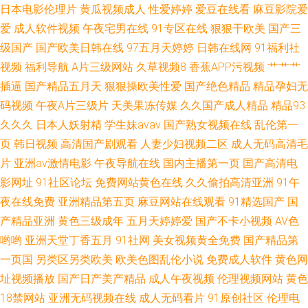
日本电影伦理片
黄瓜视频成人
性爱婷婷
爱豆在线看
麻豆影院爱
爱
成人软件视频
午夜宅男在线
91专区在线
狠狠干欧美
国产三
级国产
国产欧美日韩在线
97五月天婷婷
日韩在线网
91福利社
视频
福利导航
A片三级网站
久草视频8
香蕉APP污视频
艹艹艹
插逼
国产精品五月天
狠狠操欧美性爱
国产绝色精品
精品孕妇无
码视频
午夜A片三级片
天美果冻传媒
久久国产成人精品
精品93
久久久
日本人妖射精
学生妹avav
国产熟女视频在线
乱伦第一
页
韩日视频
高清国产剧观看
人妻少妇视频二区
成人无码高清毛
片
亚洲av激情电影
午夜导航在线
国内主播第一页
国产高清电
影网址
91社区论坛
免费网站黄色在线
久久偷拍高清亚洲
91午
夜在线免费
亚洲精品第五页
麻豆网站在线观看
91精选国产
国
产精品亚洲
黄色三级成年
五月天婷婷爱
国产不卡小视频
AV色
哟哟
亚洲天堂丁香五月
91社网
美女视频黄全免费
国产精品第
一页国
另类区另类欧美
欧美色图乱伦小说
免费成人软件
黄色网
址视频播放
国产日产美产精品
成人午夜视频
伦理视频网站
黄色
18禁网站
亚洲无码视频在线
成人无码看片
91原创社区
伦理电