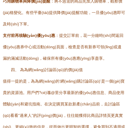
巧用購物車與降價(jià)提醒
：將不急需的商品先加入購物車，觀察價
(jià)格變化。有些平臺(tái)提供降價(jià)提醒功能，一旦優(yōu)惠即可
及時(shí)下單。
支付前再核驗(yàn)優(yōu)惠
：提交訂單前，花一分鐘時(shí)間返回
優(yōu)惠券中心或活動(dòng)頁面，檢查是否有新券可領(lǐng)或遺
漏的滿減活動(dòng)，確保所有優(yōu)惠應(yīng)享盡享。
四、 為為網(wǎng)討論區(qū)的價(jià)值
值得一提的是，為為網(wǎng)的‘網(wǎng)購討論區(qū)’是一個(gè)寶
貴的資源池。用戶們?cè)谶@里分享最新的優(yōu)惠信息、商品使用
體驗(yàn)和避坑指南。在決定購買某款新產(chǎn)品前，去討論區
(qū)看看“過來人”的評(píng)價(jià)，往往能獲得比商品詳情頁更真實
(shí)、更細(xì)致的信息，從而做出更明智的選擇，避免買到不適用或