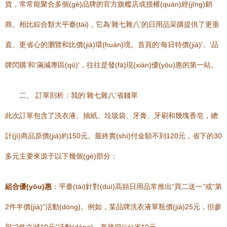
貨，常常能聚合多個(gè)品牌的官方旗艦店或授權(quán)經(jīng)銷
商。相比綜合類大平臺(tái)，它為‘雜七雜八’的日用品采購提供了更垂
直、更省心的瀏覽和比價(jià)環(huán)境。首頁的‘每日特價(jià)’、‘品
牌閃購’和‘滿減專區(qū)’，往往是發(fā)現(xiàn)優(yōu)惠的第一站。
二、 訂單剖析：我的‘雜七雜八’省錢單
此次訂單包含了洗衣液、抽紙、垃圾袋、牙膏、牙刷和幾塊香皂，總
計(jì)商品原價(jià)約150元。最終實(shí)付金額不到120元，省下的30
多元主要來源于以下幾個(gè)部分：
組合優(yōu)惠
：平臺(tái)針對(duì)高頻日用品常推出“買二送一”或“第
2件半價(jià)”活動(dòng)。例如，某品牌洗衣液單瓶價(jià)25元，但參