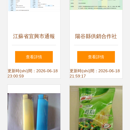
江蘇省宜興市通報
陽谷縣供銷合作社
(bào)2023年度產
壽張中心社閆集綜
查看詳情
查看詳情
(chǎn)品質(zhì)量
合村級(jí)服務(wù)
更新時(shí)間：2026-06-18
更新時(shí)間：2026-06-18
23:00:59
21:59:17
市級(jí)監(jiān)督抽
站 日用雜品供應
查情況 日用雜品專
(yīng)的鄉(xiāng)
項(xiàng)分析
村樞紐