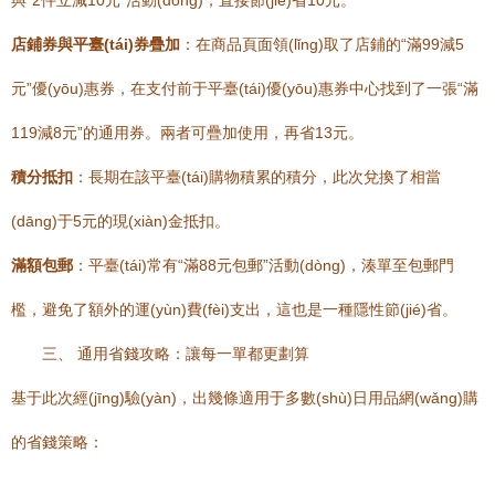
與“2件立減10元”活動(dòng)，直接節(jié)省10元。
店鋪券與平臺(tái)券疊加
：在商品頁面領(lǐng)取了店鋪的“滿99減5
元”優(yōu)惠券，在支付前于平臺(tái)優(yōu)惠券中心找到了一張“滿
119減8元”的通用券。兩者可疊加使用，再省13元。
積分抵扣
：長期在該平臺(tái)購物積累的積分，此次兌換了相當
(dāng)于5元的現(xiàn)金抵扣。
滿額包郵
：平臺(tái)常有“滿88元包郵”活動(dòng)，湊單至包郵門
檻，避免了額外的運(yùn)費(fèi)支出，這也是一種隱性節(jié)省。
三、 通用省錢攻略：讓每一單都更劃算
基于此次經(jīng)驗(yàn)，出幾條適用于多數(shù)日用品網(wǎng)購
的省錢策略：