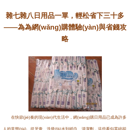
雜七雜八日用品一單，輕松省下三十多
——為為網(wǎng)購體驗(yàn)與省錢攻
略
在快節(jié)奏的現(xiàn)代生活中，網(wǎng)購日用品已成為許多
人的常態(tài)。從牙膏、洗發(fā)水到紙巾、清潔劑，這些看似零碎卻