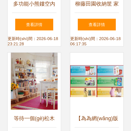
多功能小熊鏤空內
柳藤田園收納筐 家
(nèi)衣收納盒 桌面
居日用中的自然美
查看詳情
查看詳情
與抽屜的優(yōu)雅
學(xué)與實(shí)用
更新時(shí)間：2026-06-18
更新時(shí)間：2026-06-18
23:21:28
06:17:35
整理方案
主義
等待一個(gè)松木
【為為網(wǎng)版