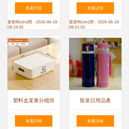
的家——手繪衣櫥
主推薦】北京站八
查看詳情
查看詳情
上照片啦！牛牛和
月大促銷第一季 日
更新時(shí)間：2026-06-18
更新時(shí)間：2026-06-18
08:24:55
08:51:02
羊羊的快樂裝修日
用雜品超值精選
記（田園風(fēng)
格打造中）
塑料盒某東分檔排
龍泉日用品產
行:24款高中低檔塑
(chǎn)品與加盟店
查看詳情
查看詳情