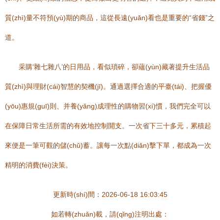
質(zhì)量不符預(yù)期的商品，這從長遠(yuǎn)看也是重要的“省錢”之
道。
采購‘雜七雜八’的日用品，看似瑣碎，卻蘊(yùn)藏著提升生活品
質(zhì)與理財(cái)智慧的契機(jī)。通過選擇合適的平臺(tái)、把握優
(yōu)惠規(guī)則、并養(yǎng)成理性的購物習(xí)慣，我們完全可以
在保障日常生活所需的有效地控制開支。一次省下三十多元，累積起
來便是一筆可觀的儲(chǔ)蓄。讓每一次點(diǎn)擊下單，都成為一次
精明的消費(fèi)決策。
更新時(shí)間：2026-06-18 16:03:45
如若轉(zhuǎn)載，請(qǐng)注明出處：