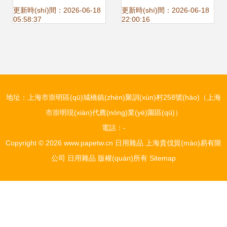
料盒 日用雜品
日用雜品的品質
更新時(shí)間：2026-06-18
更新時(shí)間：2026-06-18
05:58:37
22:00:16
(zhì)之選與創
(chuàng)業(yè)機
地址：上海市崇明區(qū)城橋鎮(zhèn)聚訓(xùn)村258號(hào)（上海
(jī)遇
市崇明現(xiàn)代農(nóng)業(yè)園區(qū)）
電話：-
Copyright © 2026
www.papetw.cn
日用雜品
上海貴伐貿(mào)易有限
公司
日用雜品
版權(quán)所有
Sitemap