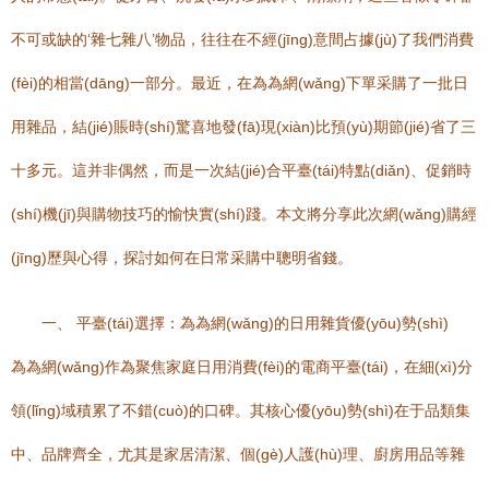
不可或缺的‘雜七雜八’物品，往往在不經(jīng)意間占據(jù)了我們消費
(fèi)的相當(dāng)一部分。最近，在為為網(wǎng)下單采購了一批日
用雜品，結(jié)賬時(shí)驚喜地發(fā)現(xiàn)比預(yù)期節(jié)省了三
十多元。這并非偶然，而是一次結(jié)合平臺(tái)特點(diǎn)、促銷時
(shí)機(jī)與購物技巧的愉快實(shí)踐。本文將分享此次網(wǎng)購經
(jīng)歷與心得，探討如何在日常采購中聰明省錢。
一、 平臺(tái)選擇：為為網(wǎng)的日用雜貨優(yōu)勢(shì)
為為網(wǎng)作為聚焦家庭日用消費(fèi)的電商平臺(tái)，在細(xì)分
領(lǐng)域積累了不錯(cuò)的口碑。其核心優(yōu)勢(shì)在于品類集
中、品牌齊全，尤其是家居清潔、個(gè)人護(hù)理、廚房用品等雜