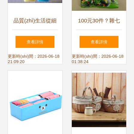
品質(zhì)生活從細
100元30件？雜七
(xì)節(jié)開始 濟
雜八一堆日用品，
查看詳情
查看詳情
(jì)南進(jìn)標(biāo)
真香！
更新時(shí)間：2026-06-18
更新時(shí)間：2026-06-18
21:09:20
01:38:24
打火機(jī)商行的日
用雜品探秘