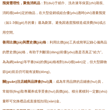
囤貨需理性，聚焦消耗品
：對(duì)于紙巾、洗衣液等保質(zhì)期長、
消耗穩(wěn)定的物品，在大型促銷或組合優(yōu)惠時(shí)適量囤貨
（如1-3個(gè)月的量）最為劃算。避免因過度囤積造成浪費(fèi)或占
用空間。
善用比價(jià)與歷史價(jià)格
：利用比價(jià)工具或簡單記錄心儀商品
的歷史價(jià)格，有助于判斷當(dāng)前優(yōu)惠是否真正“給力”。
為為網(wǎng)等平臺(tái)的價(jià)格相對(duì)穩(wěn)定，但大型購物
節(jié)前后仍可能有波動(dòng)。
關(guān)注店鋪與品牌會(huì)員
：成為常用品牌的店鋪會(huì)員，
常能領(lǐng)取專屬券或享受會(huì)員價(jià)。積分累積到一定數(shù)
量即可兌換禮品或直接抵扣現(xiàn)金。