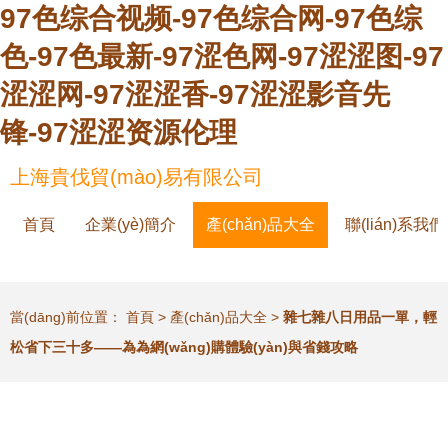
97色综合视频-97色综合网-97色综
色-97色最新-97涩色网-97涩涩图-97
涩涩网-97涩涩香-97涩涩影音先
锋-97涩涩资源伦理
上海貴伐貿(mào)易有限公司
首頁
企業(yè)簡介
產(chǎn)品大全
聯(lián)系我們
當(dāng)前位置：
首頁
>
產(chǎn)品大全
>
雜七雜八日用品一單，輕
松省下三十多——為為網(wǎng)購體驗(yàn)與省錢攻略